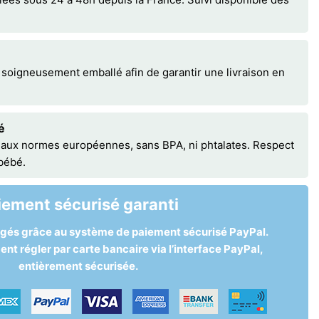
 soigneusement emballé afin de garantir une livraison en
é
 aux normes européennes, sans BPA, ni phtalates. Respect
 bébé.
iement sécurisé garanti
égés grâce au système de paiement sécurisé PayPal.
t régler par carte bancaire via l’interface PayPal,
entièrement sécurisée.