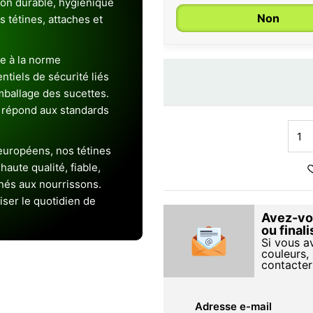
ion durable, hygiénique
Non
es tétines, attaches et
e à la norme
entiels de sécurité liés
emballage des sucettes.
 répond aux standards
uropéens, nos tétines
aute qualité, fiable,
inés aux nourrissons.
iser le quotidien de
Avez-vou
ou final
Si vous a
couleurs, 
contacter
Adresse e-mail