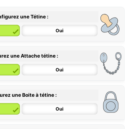
figurez une Tétine :
Oui
rez une Attache tétine :
6 / 36 mois
Oui
rez une Boite à tétine :
Oui