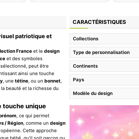
CARACTÉRISTIQUES
isuel patriotique et
Collections
lection France
et le
design
Type de personnalisation
nce
et des symboles
sélectionné, peut être
Continents
ntissant ainsi une touche
Pays
y
, une
tétine
, ou un
bonnet
,
a beauté et la richesse du
Modèle du design
e touche unique
 prénom
, ce qui permet
ys / Région
, comme un
design
uropéenne. Cette approche
que bébé, qu’il soit garçon ou