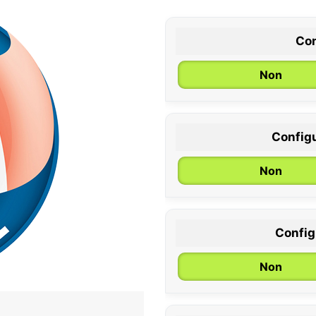
Con
Non
Configu
0 / 6 mois
Non
Configu
Non