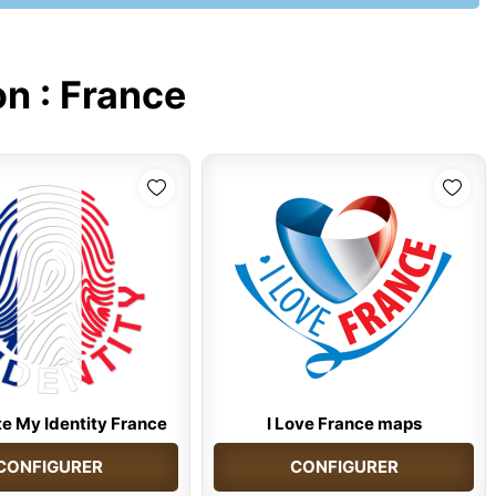
on :
France
e My Identity France
I Love France maps
CONFIGURER
CONFIGURER