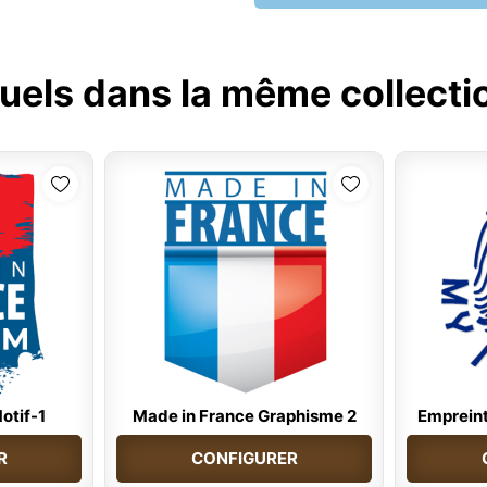
uels dans la même collecti
otif-1
Made in France Graphisme 2
Empreint
R
CONFIGURER