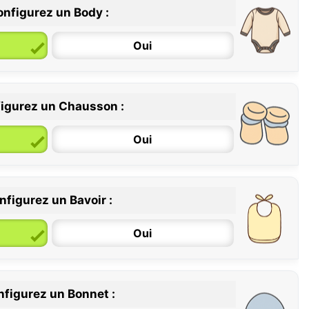
nfigurez un Body :
Oui
igurez un Chausson :
6 / 12 mois
12 / 18 mois
Oui
nfigurez un Bavoir :
Oui
figurez un Bonnet :