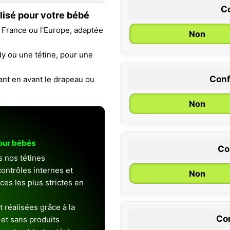
Co
alisé pour votre bébé
 France ou l'Europe, adaptée
Non
y ou une tétine, pour une
Conf
ant en avant le drapeau ou
0 / 6 mois
Non
pour bébés
Co
s nos tétines
ontrôles internes et
Non
es les plus strictes en
 réalisées grâce à la
Con
et sans produits