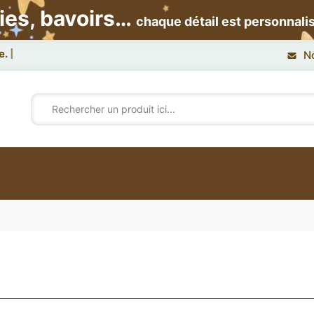
ies, bavoirs…
chaque détail est personnali
N