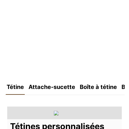
Tétine
Attache-sucette
Boîte à tétine
Bo
Tétines personnalisées