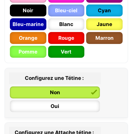
Noir
Bleu-ciel
Cyan
Bleu-marine
Blanc
Jaune
Orange
Rouge
Marron
Pomme
Vert
Configurez une Tétine :
Non
Oui
Configurez une Attache tétine :