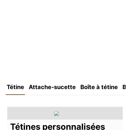
Tétine
Attache-sucette
Boîte à tétine
Bo
Tétines personnalisées