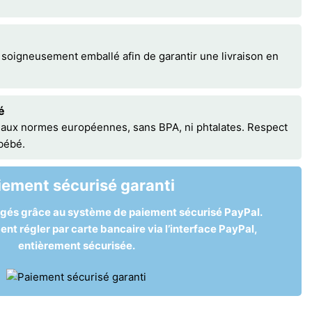
 soigneusement emballé afin de garantir une livraison en
é
 aux normes européennes, sans BPA, ni phtalates. Respect
 bébé.
iement sécurisé garanti
égés grâce au système de paiement sécurisé PayPal.
t régler par carte bancaire via l’interface PayPal,
entièrement sécurisée.