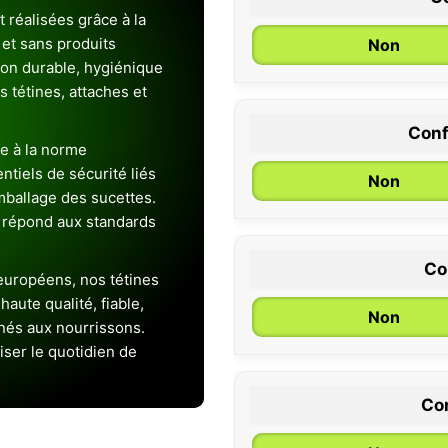
 réalisées grâce à la
et sans produits
Non
ion durable, hygiénique
es tétines, attaches et
Conf
0 / 6 mois
e à la norme
entiels de sécurité liés
Non
emballage des sucettes.
 répond aux standards
Co
uropéens, nos tétines
aute qualité, fiable,
Non
inés aux nourrissons.
iser le quotidien de
Con