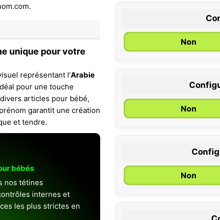
Con
Non
he unique pour votre
isuel représentant l’
Arabie
Configu
 Idéal pour une touche
0 / 6 mois
 divers articles pour bébé,
Non
 prénom garantit une création
ique et tendre.
Configu
pour bébés
Non
s nos tétines
ontrôles internes et
es les plus strictes en
Co