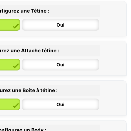
figurez une Tétine :
Oui
rez une Attache tétine :
6 / 36 mois
Oui
rez une Boite à tétine :
Oui
nfigurez un Body :