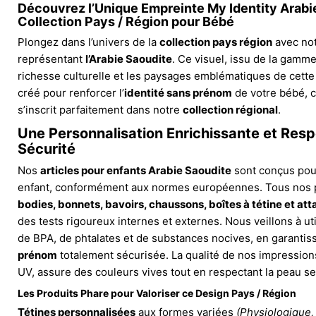
Découvrez l’Unique Empreinte My Identity Arabie
Collection Pays / Région pour Bébé
Plongez dans l’univers de la
collection pays région
avec not
représentant
l’Arabie Saoudite
. Ce visuel, issu de la gamm
richesse culturelle et les paysages emblématiques de cette 
créé pour renforcer l’
identité sans prénom
de votre bébé, ce
s’inscrit parfaitement dans notre
collection régional
.
Une Personnalisation Enrichissante et Res
Sécurité
Nos
articles pour enfants Arabie Saoudite
sont conçus pour
enfant, conformément aux normes européennes. Tous nos p
bodies, bonnets, bavoirs, chaussons, boîtes à tétine et att
des tests rigoureux internes et externes. Nous veillons à u
de BPA, de phtalates et de substances nocives, en garanti
prénom
totalement sécurisée. La qualité de nos impressions,
UV, assure des couleurs vives tout en respectant la peau se
Les Produits Phare pour Valoriser ce Design Pays / Région
Tétines personnalisées
aux formes variées
(Physiologique,