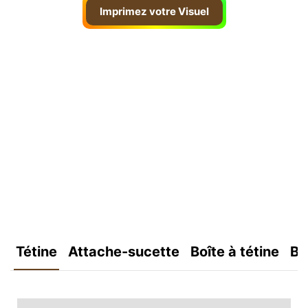
Imprimez votre Visuel
Tétine
Attache-sucette
Boîte à tétine
Bo