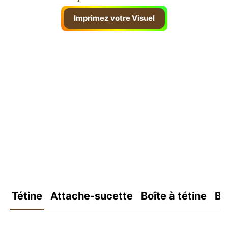
Imprimez votre Visuel
Tétine
Attache-sucette
Boîte à tétine
Bo