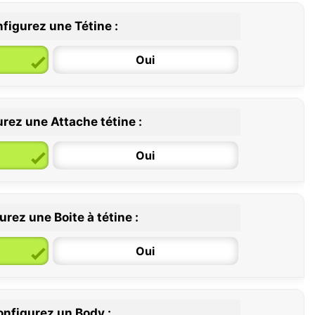
figurez une Tétine :
Oui
rez une Attache tétine :
6 / 36 mois
Oui
rez une Boite à tétine :
Oui
nfigurez un Body :