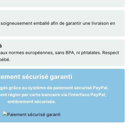
 soigneusement emballé afin de garantir une livraison en
é
 aux normes européennes, sans BPA, ni phtalates. Respect
 bébé.
iement sécurisé garanti
égés grâce au système de paiement sécurisé PayPal.
t régler par carte bancaire via l’interface PayPal,
entièrement sécurisée.