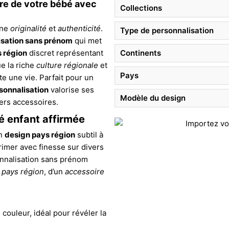
ire de votre bébé avec
Collections
ine
originalité
et
authenticité
.
Type de personnalisation
isation sans prénom
qui met
 région
discret représentant
Continents
ue la riche
culture régionale
et
Pays
e une vie. Parfait pour un
sonnalisation
valorise ses
Modèle du design
ers accessoires.
é enfant affirmée
un
design pays région
subtil à
rimer avec finesse sur divers
sonnalisation sans prénom
 pays région
, d’un
accessoire
couleur, idéal pour révéler la