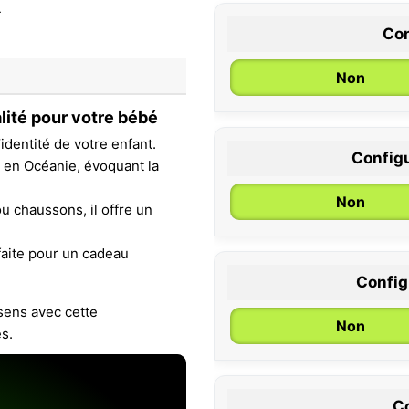
Con
Non
lité pour votre bébé
identité de votre enfant.
Configu
s en Océanie, évoquant la
0 / 6 mois
Non
u chaussons, il offre un
faite pour un cadeau
Configu
sens avec cette
Non
s.
Co