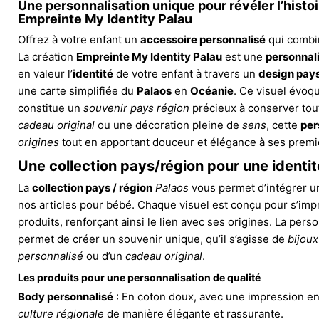
Une personnalisation unique pour révéler l’histo
Empreinte My Identity Palau
Offrez à votre enfant un
accessoire personnalisé
qui comb
La création
Empreinte My Identity Palau
est une
personnal
en valeur l’
identité
de votre enfant à travers un
design pays
une carte simplifiée du
Palaos
en
Océanie
. Ce visuel évoq
constitue un
souvenir pays région
précieux à conserver tout
cadeau original
ou une décoration pleine de
sens
, cette
per
origines
tout en apportant douceur et élégance à ses premi
Une collection pays/région pour une identit
La
collection pays / région
Palaos
vous permet d’intégrer 
nos articles pour bébé. Chaque visuel est conçu pour s’imp
produits, renforçant ainsi le lien avec ses origines. La per
permet de créer un souvenir unique, qu’il s’agisse de
bijoux
personnalisé
ou d’un
cadeau original
.
Les produits pour une personnalisation de qualité
Body personnalisé
: En coton doux, avec une impression en 
culture régionale
de manière élégante et rassurante.