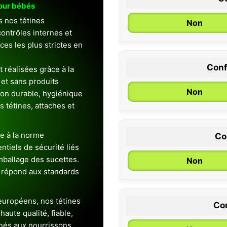
pour bébés
s nos tétines
Non
ontrôles internes et
es les plus strictes en
Conf
 réalisées grâce à la
0 / 6 mois
et sans produits
Non
ion durable, hygiénique
es tétines, attaches et
e à la norme
Co
entiels de sécurité liés
emballage des sucettes.
Non
 répond aux standards
uropéens, nos tétines
Con
aute qualité, fiable,
inés aux nourrissons.