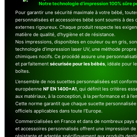
Notre technologie d’impression 100% sûre 
Pour garantir une sécurité maximale à votre bébé, toute
personnalisées et accessoires bébé sont soumis à des c
externes rigoureux. Chaque produit respecte les exigenc
matière de qualité, d’hygiène et de résistance.
Nos impressions, disponibles en couleur ou en gris, sont
technologie d’impression laser UV, une méthode propre 
chimiques nocifs. Ce procédé assure une personnalisat
et parfaitement
sécurisée pour les bébés
, idéale pour l
boîtes.
L’ensemble de nos sucettes personnalisées est conform
européenne
NF EN 1400+A1
, qui définit les critères ess
aux matériaux, à la conception, à la performance et à l’
Cette norme garantit que chaque sucette personnalisée
officiels applicables dans toute l’Europe.
Commercialisées en France et dans de nombreux pays e
et accessoires personnalisés offrent une impression de h
résistante et adaptée spécifiquement aux produits dest