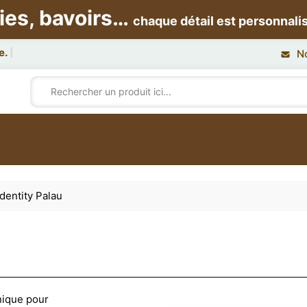
ies, bavoirs…
chaque détail est personnali
N
dentity Palau