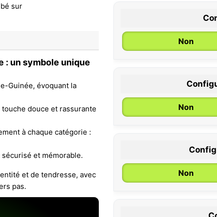
Con
Non
e : un symbole unique
Configu
le-Guinée, évoquant la
0 / 6 mois
Non
e touche douce et rassurante
itement à chaque catégorie :
Configu
 sécurisé et mémorable.
Non
entité et de tendresse, avec
ers pas.
Co