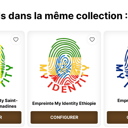
ls dans la même collection 
ty Saint-
Empr
Empreinte My Identity Ethiopie
enadines
R
CONFIGURER