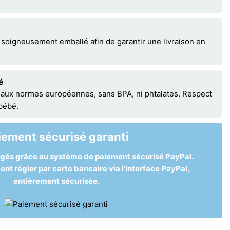
 soigneusement emballé afin de garantir une livraison en
é
 aux normes européennes, sans BPA, ni phtalates. Respect
 bébé.
iement sécurisé garanti
égés grâce au système de paiement sécurisé PayPal.
t régler par carte bancaire via l’interface PayPal,
entièrement sécurisée.