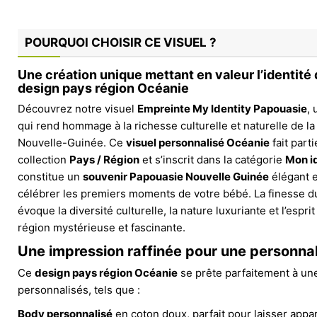
POURQUOI CHOISIR CE VISUEL ?
Une création unique mettant en valeur l’identité
design pays région Océanie
Découvrez notre visuel
Empreinte My Identity Papouasie
,
qui rend hommage à la richesse culturelle et naturelle de l
Nouvelle-Guinée. Ce
visuel personnalisé Océanie
fait part
collection
Pays / Région
et s’inscrit dans la catégorie
Mon i
constitue un
souvenir Papouasie Nouvelle Guinée
élégant e
célébrer les premiers moments de votre bébé. La finesse d
évoque la diversité culturelle, la nature luxuriante et l’espri
région mystérieuse et fascinante.
Une impression raffinée pour une personnal
Ce
design pays région Océanie
se prête parfaitement à une
personnalisés, tels que :
Body personnalisé
en coton doux, parfait pour laisser appara