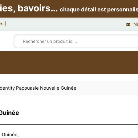
ies, bavoirs…
chaque détail est personnali
N
dentity Papouasie Nouvelle Guinée
 Guinée