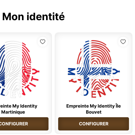
:
Mon identité
einte My Identity
Empreinte My Identity Île
Martinique
Bouvet
CONFIGURER
CONFIGURER