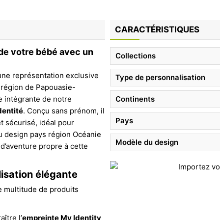
CARACTÉRISTIQUES
 de votre bébé avec un
Collections
 une représentation exclusive
Type de personnalisation
a région de Papouasie-
ie intégrante de notre
Continents
dentité
. Conçu sans prénom, il
Pays
t sécurisé, idéal pour
u design pays région Océanie
Modèle du design
t d’aventure propre à cette
isation élégante
 multitude de produits
ître l’
empreinte My Identity