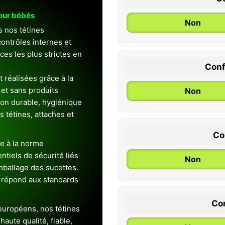
pour bébés
Non
s nos tétines
ontrôles internes et
es les plus strictes en
Conf
0 / 6 mois
 réalisées grâce à la
et sans produits
Non
ion durable, hygiénique
es tétines, attaches et
Co
e à la norme
entiels de sécurité liés
Non
emballage des sucettes.
 répond aux standards
Con
uropéens, nos tétines
aute qualité, fiable,