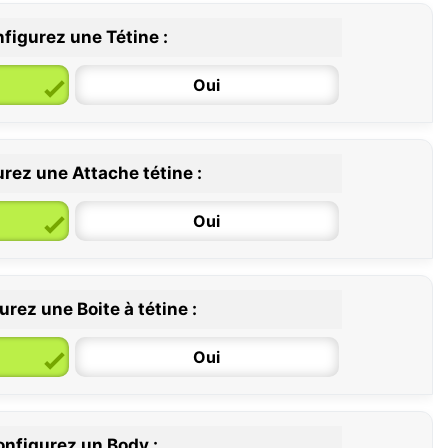
figurez une Tétine :
Oui
rez une Attache tétine :
6 / 36 mois
Oui
rez une Boite à tétine :
Oui
nfigurez un Body :