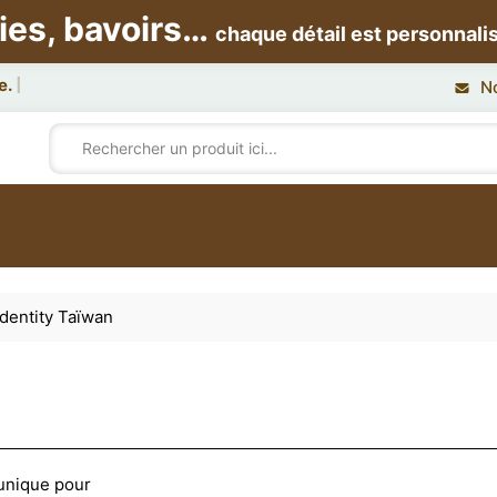
ies, bavoirs…
chaque détail est personnali
N
dentity Taïwan