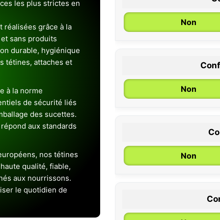
es les plus strictes en
Non
 réalisées grâce à la
et sans produits
ion durable, hygiénique
es tétines, attaches et
Conf
0 / 6 mois
Non
e à la norme
entiels de sécurité liés
emballage des sucettes.
 répond aux standards
Co
uropéens, nos tétines
Non
aute qualité, fiable,
inés aux nourrissons.
iser le quotidien de
Con