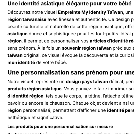
Une identité asiatique élégante pour votre bébé
Découvrez notre visuel
Empreinte My Identity Taïwan
, une
région taïwanaise
avec finesse et authenticité. Ce design p
beauté culturelle et naturelle de cette région asiatique, off
asiatique
douce et sophistiquée pour les tout-petits. Idéal
région
, il permet de personnaliser vos
articles d’identité r
sans prénom. À la fois un
souvenir région taïwan
précieux 
taïwan
original, ce visuel évoque la découverte et la curiosit
mon identité
de votre bébé.
Une personnalisation sans prénom pour un
Notre visuel représente un
design pays taïwan
délicat, pen
produits région asiatique
. Vous pouvez le faire imprimer s
d’identité région
, tels que le corps, la tétine, l’attache tétine
bavoir ou encore le chausson. Chaque objet devient ainsi u
région
personnalisé, permettant d’afficher une
identité per
esthétique et significative.
Les produits pour une personnalisation sur mesure