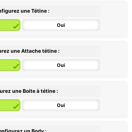
figurez une Tétine :
Oui
rez une Attache tétine :
6 / 36 mois
Oui
rez une Boite à tétine :
Oui
nfigurez un Body :