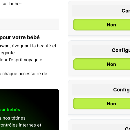
Con
Non
 pour votre bébé
ïwan, évoquant la beauté et
Configu
légante.
0 / 6 mois
eur l’esprit voyage et
Non
 à chaque accessoire de
Configu
Non
pour bébés
s nos tétines
ontrôles internes et
Co