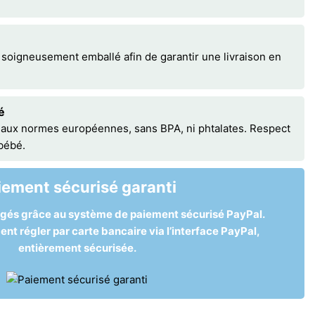
 soigneusement emballé afin de garantir une livraison en
é
 aux normes européennes, sans BPA, ni phtalates. Respect
 bébé.
iement sécurisé garanti
égés grâce au système de paiement sécurisé PayPal.
t régler par carte bancaire via l’interface PayPal,
entièrement sécurisée.