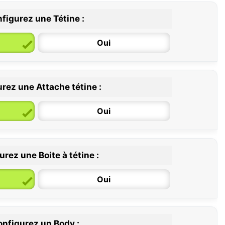
figurez une Tétine :
Oui
rez une Attache tétine :
6 / 36 mois
Oui
rez une Boite à tétine :
Oui
nfigurez un Body :