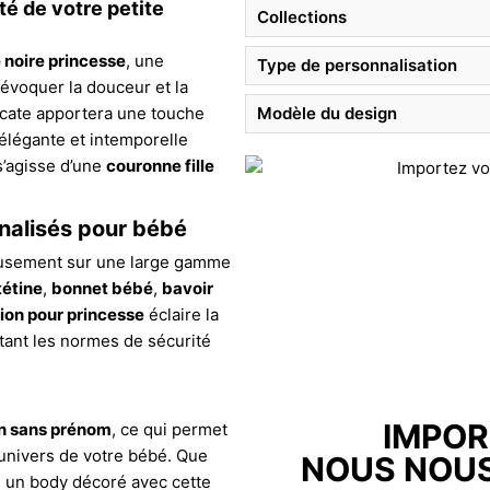
é de votre petite
Collections
 noire princesse
, une
Type de personnalisation
évoquer la douceur et la
licate apportera une touche
Modèle du design
n élégante et intemporelle
 s’agisse d’une
couronne fille
nnalisés pour bébé
usement sur une large gamme
tétine
,
bonnet bébé
,
bavoir
ion pour princesse
éclaire la
tant les normes de sécurité
IMPOR
on sans prénom
, ce qui permet
’univers de votre bébé. Que
NOUS NOUS
u un body décoré avec cette