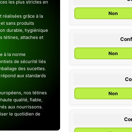
es les plus strictes en
Non
 réalisées grâce à la
et sans produits
ion durable, hygiénique
es tétines, attaches et
Conf
0 / 6 mois
Non
e à la norme
entiels de sécurité liés
emballage des sucettes.
 répond aux standards
Co
uropéens, nos tétines
Non
aute qualité, fiable,
inés aux nourrissons.
iser le quotidien de
Con