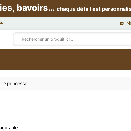
ies, bavoirs…
chaque détail est personnali
N
ire princesse