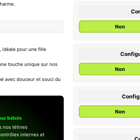
Con
Non
idéale pour une fille
Configu
0 / 6 mois
 une touche unique sur nos
Non
ébé avec douceur et souci du
Configu
Non
pour bébés
s nos tétines
ontrôles internes et
Co