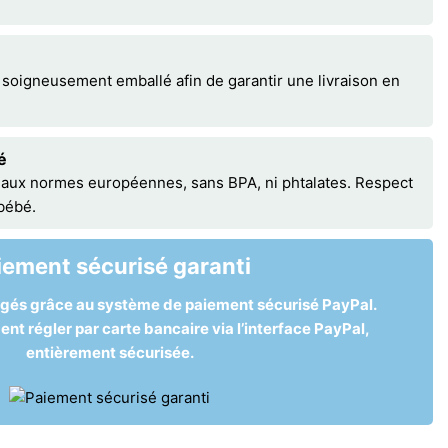
 soigneusement emballé afin de garantir une livraison en
é
 aux normes européennes, sans BPA, ni phtalates. Respect
 bébé.
iement sécurisé garanti
égés grâce au système de paiement sécurisé PayPal.
t régler par carte bancaire via l’interface PayPal,
entièrement sécurisée.