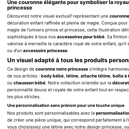
Une couronne élégante pour symboliser la royaut
princesse
Découvrez notre visuel exclusif représentant une
couronne
décoration enfant raffinée et pleine de magie. Conçue pour 
magie de l’univers prince et princesse, cette illustration dé
sophistiquée à tous nos
accessoires pour bébé
. Sa finitio
valorise à merveille le caractère royal de votre enfant, qu’il
ou d’un
accessoire princesse
.
Un visuel adapté à tous les produits perso
Ce design de
couronne noire princesse
s’intègre harmonie
de nos articles :
body bébé
,
tétine
,
attache tétine
,
boîte à 
ou
chausson bébé
. Notre collection orientée sur la
décorat
personnalité douce et royale de votre enfant tout en respec
les plus strictes.
Une personnalisation sans prénom pour une touche unique
Nos produits sont personnalisables avec la
personnalisati
de créer une pièce unique, qui correspond parfaitement à l
vous choisissiez une tétine avec notre design princesse, o