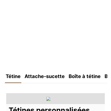
Tétine
Attache-sucette
Boîte à tétine
Bo
Tétines personnalisées