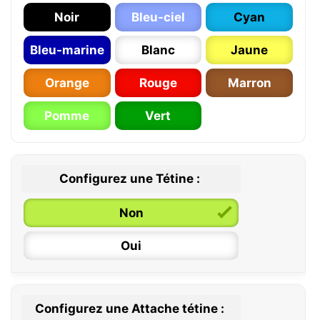
Noir
Bleu-ciel
Cyan
Bleu-marine
Blanc
Jaune
Orange
Rouge
Marron
Pomme
Vert
Configurez une Tétine :
Non
Oui
Configurez une Attache tétine :
0 / 6 mois