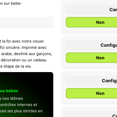
Con
Non
la foi avec notre visuel
Configu
foi sincère. Imprimé avec
0 / 6 mois
 arabe, destiné aux garçons,
Non
ne décoration ou un cadeau
e étape de la vie.
Configu
pour bébés
Non
s nos tétines
ontrôles internes et
es les plus strictes en
Co