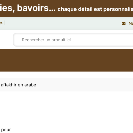
ies, bavoirs…
chaque détail est personnali
N
aftakhir en arabe