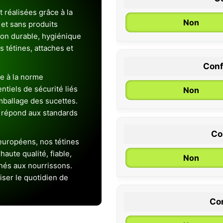
 réalisées grâce à la
Non
et sans produits
ion durable, hygiénique
es tétines, attaches et
Conf
0 / 6 mois
e à la norme
entiels de sécurité liés
Non
emballage des sucettes.
 répond aux standards
Co
uropéens, nos tétines
aute qualité, fiable,
Non
inés aux nourrissons.
iser le quotidien de
Con