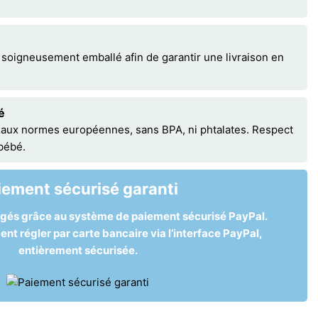
 soigneusement emballé afin de garantir une livraison en
é
 aux normes européennes, sans BPA, ni phtalates. Respect
 bébé.
iement sécurisé garanti
égés grâce au système de paiement sécurisé PayPal.
t régler par carte bancaire via l’interface PayPal,
entièrement sécurisée.