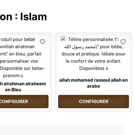
on :
Islam
allah mohamed rassoul allah en
ah alrahman alraheem
arabe
en Bleu
CONFIGURER
CONFIGURER