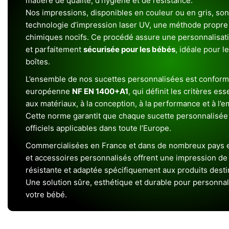
matière de qualité, d’hygiène et de résistance.
Nos impressions, disponibles en couleur ou en gris, sont
technologie d’impression laser UV, une méthode propre 
chimiques nocifs. Ce procédé assure une personnalisat
et parfaitement
sécurisée pour les bébés
, idéale pour l
boîtes.
L’ensemble de nos sucettes personnalisées est conform
européenne
NF EN 1400+A1
, qui définit les critères ess
aux matériaux, à la conception, à la performance et à l’
Cette norme garantit que chaque sucette personnalisée
officiels applicables dans toute l’Europe.
Commercialisées en France et dans de nombreux pays e
et accessoires personnalisés offrent une impression de h
résistante et adaptée spécifiquement aux produits dest
Une solution sûre, esthétique et durable pour personnal
votre bébé.