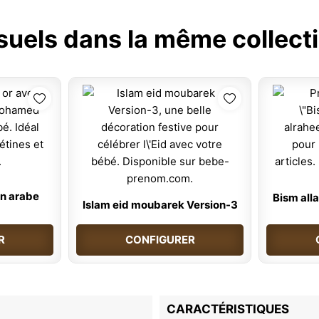
suels dans la même collecti
n arabe
Bism all
Islam eid moubarek Version-3
R
CONFIGURER
CARACTÉRISTIQUES