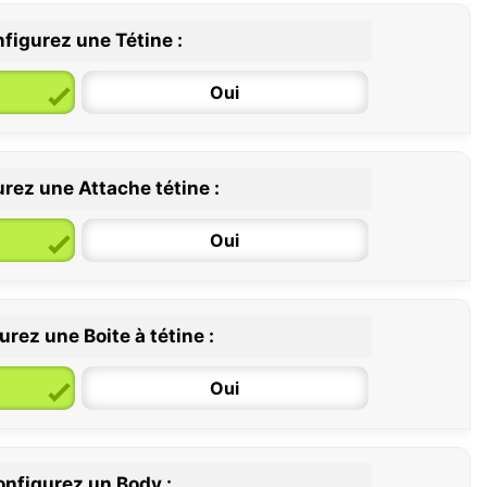
figurez une Tétine :
Oui
rez une Attache tétine :
6 / 36 mois
Oui
rez une Boite à tétine :
Oui
nfigurez un Body :