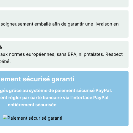
 soigneusement emballé afin de garantir une livraison en
é
 aux normes européennes, sans BPA, ni phtalates. Respect
 bébé.
iement sécurisé garanti
égés grâce au système de paiement sécurisé PayPal.
t régler par carte bancaire via l’interface PayPal,
entièrement sécurisée.