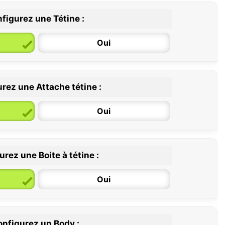
figurez une Tétine :
Oui
rez une Attache tétine :
6 / 36 mois
Oui
rez une Boite à tétine :
Oui
nfigurez un Body :