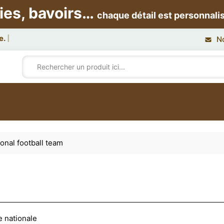
ies, bavoirs…
chaque détail est personnali
N
ional football team