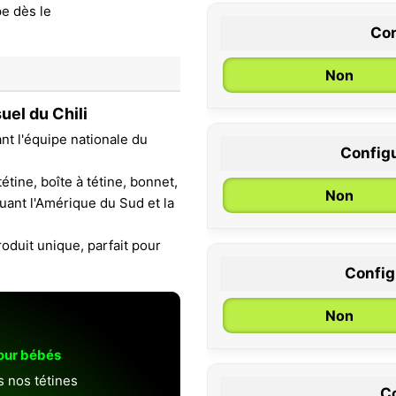
Con
Non
uel du Chili
nt l'équipe nationale du
Configu
0 / 6 mois
étine, boîte à tétine, bonnet,
Non
uant l'Amérique du Sud et la
oduit unique, parfait pour
Configu
Non
pour bébés
s nos tétines
Co