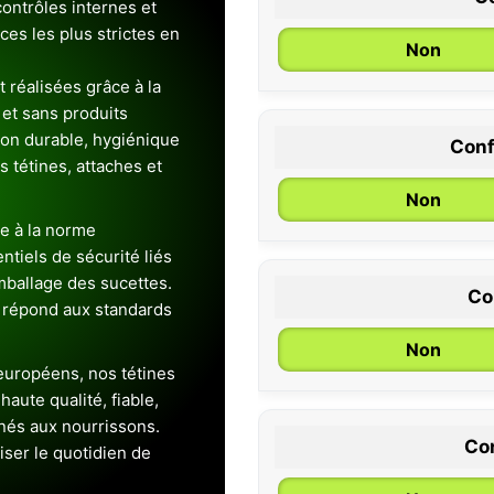
ontrôles internes et
es les plus strictes en
Non
 réalisées grâce à la
et sans produits
ion durable, hygiénique
Conf
0 / 6 mois
es tétines, attaches et
Non
e à la norme
entiels de sécurité liés
emballage des sucettes.
Co
 répond aux standards
Non
uropéens, nos tétines
aute qualité, fiable,
inés aux nourrissons.
Con
iser le quotidien de