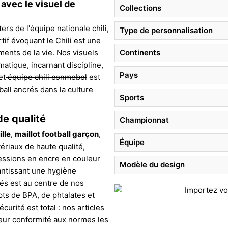
avec le visuel de
Collections
rs de l'équipe nationale chili,
Type de personnalisation
tif évoquant le Chili est une
ents de la vie. Nos visuels
Continents
tique, incarnant discipline,
Pays
et
équipe chili conmebol
est
all ancrés dans la culture
Sports
de qualité
Championnat
ille
,
maillot football garçon
,
Équipe
ériaux de haute qualité,
ssions en encre en couleur
Modèle du design
rantissant une hygiène
bés est au centre de nos
ts de BPA, de phtalates et
urité est total : nos articles
leur conformité aux normes les