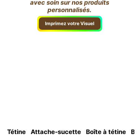
avec soin sur nos produits
personnalisés.
Imprimez votre Visuel
Tétine
Attache-sucette
Boîte à tétine
Bo