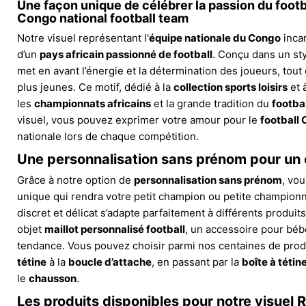
Une façon unique de célébrer la passion du footb
Congo national football team
Notre visuel représentant l'
équipe nationale du Congo
incar
d’un
pays africain passionné de football
. Conçu dans un sty
met en avant l’énergie et la détermination des joueurs, tout
plus jeunes. Ce motif, dédié à la
collection sports loisirs
et à
les
championnats africains
et la grande tradition du
footbal
visuel, vous pouvez exprimer votre amour pour le
football
nationale lors de chaque compétition.
Une personnalisation sans prénom pour un 
Grâce à notre option de
personnalisation sans prénom
, vo
unique qui rendra votre petit champion ou petite championne
discret et délicat s’adapte parfaitement à différents produi
objet
maillot personnalisé football
, un accessoire pour béb
tendance. Vous pouvez choisir parmi nos centaines de produi
tétine
à la
boucle d’attache
, en passant par la
boîte à tétin
le
chausson
.
Les produits disponibles pour notre visuel 