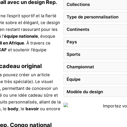
all avec un design Rep.
Collections
ne l’esprit sportif et la fierté
Type de personnalisation
le sobre et élégant, ce design
 en restant rassurant pour les
Continents
 l’
équipe nationale
, évoque
Pays
l en Afrique
. À travers ce
 CAF
et soutenir l’équipe
Sports
cadeau original
Championnat
us pouvez créer un article
Équipe
 très spécial(e). Le visuel
ts, permettant de concevoir un
Modèle du design
é ou une idée cadeau sûre et
ts personnalisés, allant de la
e
, le
body
, le
bavoir
ou encore
Rep. Congo national