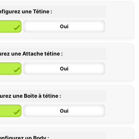
figurez une Tétine :
Oui
rez une Attache tétine :
6 / 36 mois
Oui
rez une Boite à tétine :
Oui
nfigurez un Body :