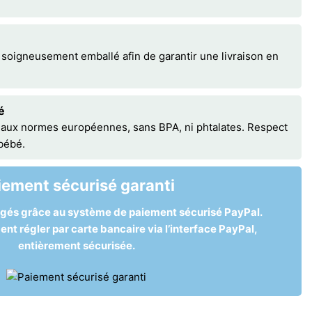
 soigneusement emballé afin de garantir une livraison en
é
 aux normes européennes, sans BPA, ni phtalates. Respect
 bébé.
iement sécurisé garanti
égés grâce au système de paiement sécurisé PayPal.
t régler par carte bancaire via l’interface PayPal,
entièrement sécurisée.