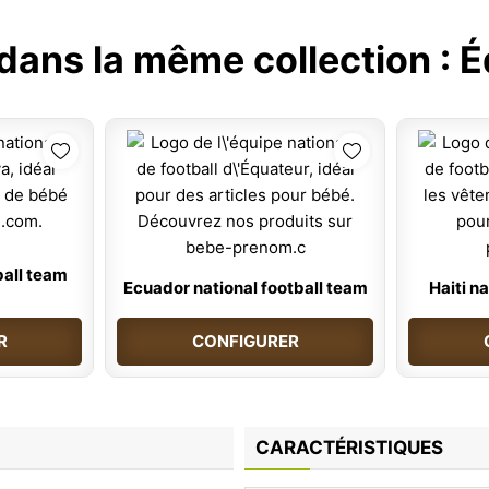
 dans la même collection :
É
ball team
Ecuador national football team
Haiti n
R
CONFIGURER
CARACTÉRISTIQUES