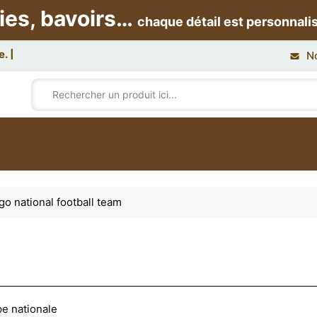
ies, bavoirs…
chaque détail est personnali
N
o national football team