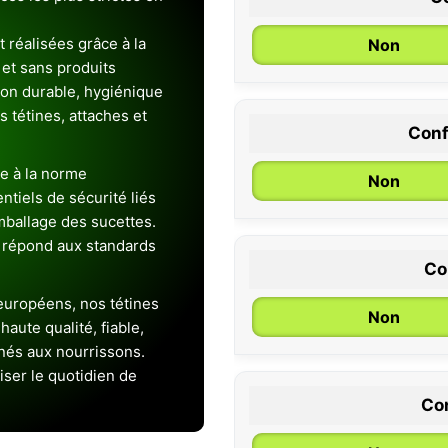
 réalisées grâce à la
Non
et sans produits
ion durable, hygiénique
es tétines, attaches et
Conf
0 / 6 mois
e à la norme
Non
entiels de sécurité liés
emballage des sucettes.
 répond aux standards
Co
uropéens, nos tétines
Non
aute qualité, fiable,
inés aux nourrissons.
iser le quotidien de
Con