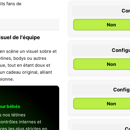
Con
Non
suel de l'équipe
Configu
 en scène un visuel sobre et
0 / 6 mois
étines, bodys ou autres
Non
ue, tout en étant doux et
n cadeau original, alliant
pionne.
Configu
Non
pour bébés
s nos tétines
ontrôles internes et
es les plus strictes en
Co