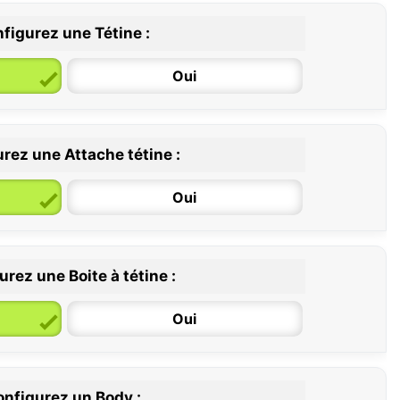
figurez une Tétine :
Oui
rez une Attache tétine :
6 / 36 mois
Oui
rez une Boite à tétine :
Oui
nfigurez un Body :