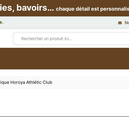
ies, bavoirs…
chaque détail est personnali
N
rique
Horoya Athlétic Club