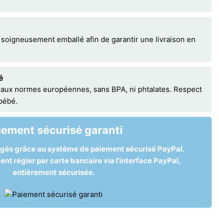
 soigneusement emballé afin de garantir une livraison en
é
 aux normes européennes, sans BPA, ni phtalates. Respect
 bébé.
iement sécurisé garanti
égés grâce au système de paiement sécurisé PayPal.
t régler par carte bancaire via l’interface PayPal,
entièrement sécurisée.