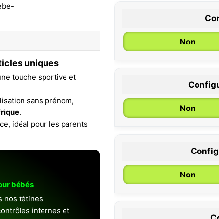
Con
Non
ticles uniques
ne touche sportive et
Configu
0 / 6 mois
lisation sans prénom,
Non
rique
.
ce, idéal pour les parents
Configu
Non
pour bébés
s nos tétines
ontrôles internes et
Co