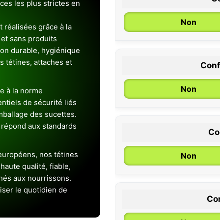
es les plus strictes en
Non
 réalisées grâce à la
et sans produits
ion durable, hygiénique
es tétines, attaches et
Conf
0 / 6 mois
Non
e à la norme
entiels de sécurité liés
emballage des sucettes.
 répond aux standards
Co
uropéens, nos tétines
Non
aute qualité, fiable,
inés aux nourrissons.
iser le quotidien de
Con