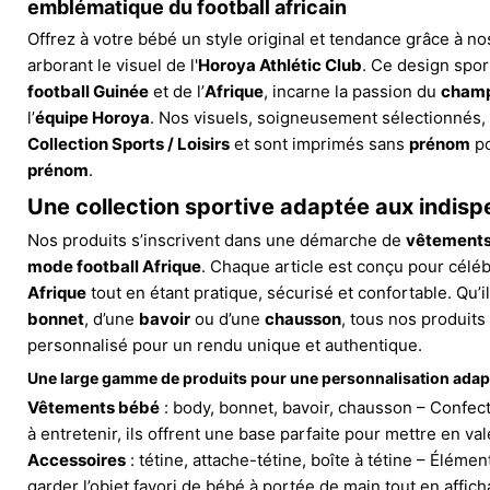
emblématique du football africain
Offrez à votre bébé un style original et tendance grâce à no
arborant le visuel de l'
Horoya Athlétic Club
. Ce design sport
football Guinée
et de l’
Afrique
, incarne la passion du
champ
l’
équipe Horoya
. Nos visuels, soigneusement sélectionnés, 
Collection Sports / Loisirs
et sont imprimés sans
prénom
po
prénom
.
Une collection sportive adaptée aux indis
Nos produits s’inscrivent dans une démarche de
vêtements
mode football Afrique
. Chaque article est conçu pour céléb
Afrique
tout en étant pratique, sécurisé et confortable. Qu’i
bonnet
, d’une
bavoir
ou d’une
chausson
, tous nos produits
personnalisé pour un rendu unique et authentique.
Une large gamme de produits pour une personnalisation adapt
Vêtements bébé
: body, bonnet, bavoir, chausson – Confect
à entretenir, ils offrent une base parfaite pour mettre en val
Accessoires
: tétine, attache-tétine, boîte à tétine – Élémen
garder l’objet favori de bébé à portée de main tout en affic