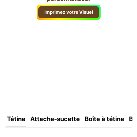
Imprimez votre Visuel
Tétine
Attache-sucette
Boîte à tétine
Bo