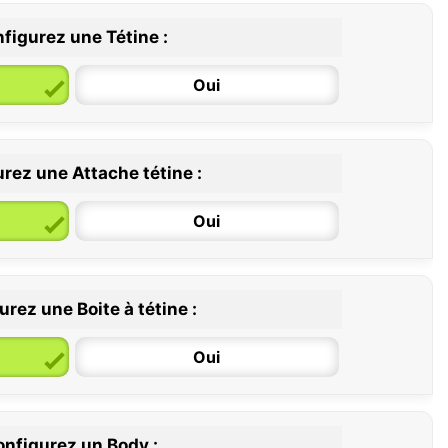
figurez une Tétine :
Oui
rez une Attache tétine :
6 / 36 mois
Oui
rez une Boite à tétine :
Oui
nfigurez un Body :