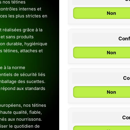
s nos tétines
ontrôles internes et
Non
es les plus strictes en
 réalisées grâce à la
et sans produits
Conf
0 / 6 mois
ion durable, hygiénique
es tétines, attaches et
Non
e à la norme
entiels de sécurité liés
Co
emballage des sucettes.
 répond aux standards
Non
uropéens, nos tétines
aute qualité, fiable,
Con
inés aux nourrissons.
iser le quotidien de