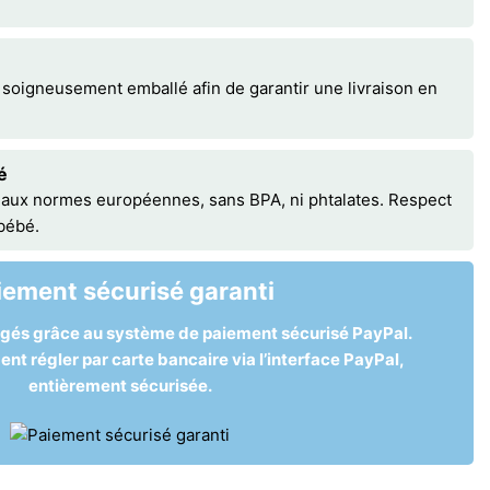
 soigneusement emballé afin de garantir une livraison en
é
 aux normes européennes, sans BPA, ni phtalates. Respect
 bébé.
iement sécurisé garanti
égés grâce au système de paiement sécurisé PayPal.
t régler par carte bancaire via l’interface PayPal,
entièrement sécurisée.