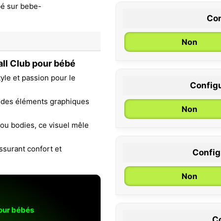
Con
Non
ll Club pour bébé
yle et passion pour le
Configu
0 / 6 mois
des éléments graphiques
Non
 ou bodies, ce visuel mêle
ssurant confort et
Configu
Non
pour bébés
Co