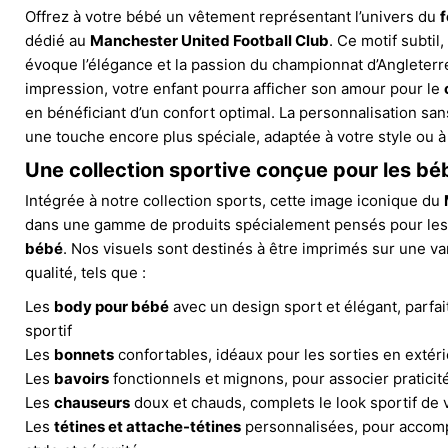
Offrez à votre bébé un vêtement représentant l’univers du
f
dédié au
Manchester United Football Club
. Ce motif subtil,
évoque l’élégance et la passion du championnat d’Angleterre
impression, votre enfant pourra afficher son amour pour le
en bénéficiant d’un confort optimal. La personnalisation sa
une touche encore plus spéciale, adaptée à votre style ou à 
Une collection sportive conçue pour les bé
Intégrée à notre collection sports, cette image iconique du
dans une gamme de produits spécialement pensés pour le
bébé
. Nos visuels sont destinés à être imprimés sur une var
qualité, tels que :
Les
body pour bébé
avec un design sport et élégant, parfai
sportif
Les
bonnets
confortables, idéaux pour les sorties en extér
Les
bavoirs
fonctionnels et mignons, pour associer praticité
Les
chauseurs
doux et chauds, complets le look sportif de 
Les
tétines et attache-tétines
personnalisées, pour accomp