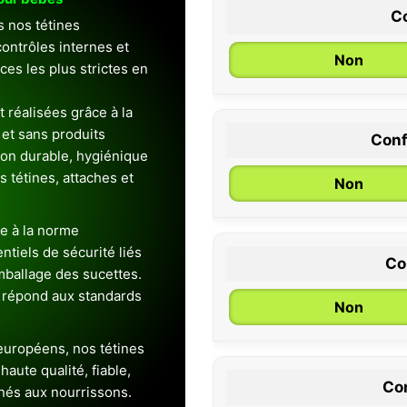
Co
s nos tétines
ontrôles internes et
Non
es les plus strictes en
 réalisées grâce à la
et sans produits
Conf
0 / 6 mois
ion durable, hygiénique
es tétines, attaches et
Non
e à la norme
entiels de sécurité liés
Co
emballage des sucettes.
 répond aux standards
Non
uropéens, nos tétines
aute qualité, fiable,
Con
inés aux nourrissons.