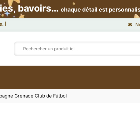
ies, bavoirs…
chaque détail est personnali
N
spagne
Grenade Club de Fútbol