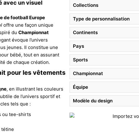
é avec un visuel
Collections
e de football Europe
Type de personnalisation
l
offre une façon unique
nspiré du
Championnat
Continents
égant évoque l’univers
Pays
us jeunes. Il constitue une
 pour bébé, tout en assurant
Sports
ité de chaque création.
ait pour les vêtements
Championnat
Équipe
gne
, en illustrant les couleurs
ubtile de l’univers sportif et
Modèle du design
cles tels que :
 ou tee-shirts
 tétine