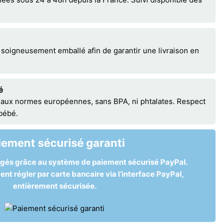
 soigneusement emballé afin de garantir une livraison en
é
 aux normes européennes, sans BPA, ni phtalates. Respect
 bébé.
iement sécurisé garanti
égés grâce au système de paiement sécurisé PayPal.
t régler par carte bancaire via l’interface PayPal,
entièrement sécurisée.