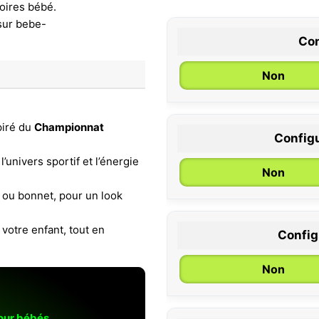
Con
Non
piré du
Championnat
Configu
0 / 6 mois
l’univers sportif et l’énergie
Non
y ou bonnet, pour un look
 votre enfant, tout en
Configu
Non
pour bébés