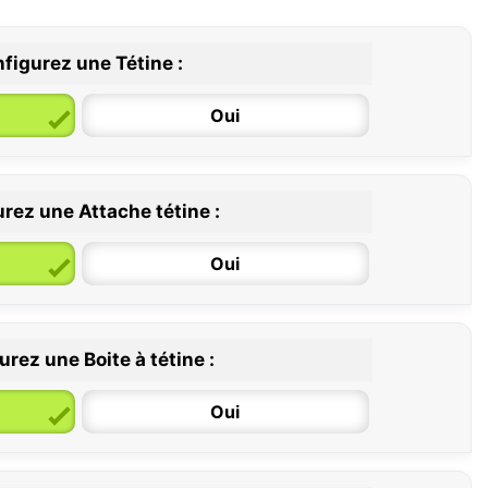
figurez une Tétine :
Oui
rez une Attache tétine :
6 / 36 mois
Oui
rez une Boite à tétine :
Oui