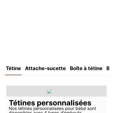
Tétine
Attache-sucette
Boîte à tétine
Bo
Tétines personnalisées
Nos tétines personnalisées pour bébé sont
disponibles avec 4 types d’embouts,