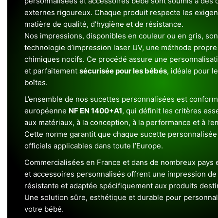
personnalisées et accessoires bébé sont soumis à des c
externes rigoureux. Chaque produit respecte les exigenc
matière de qualité, d’hygiène et de résistance.
Nos impressions, disponibles en couleur ou en gris, sont
technologie d’impression laser UV, une méthode propre 
chimiques nocifs. Ce procédé assure une personnalisat
et parfaitement
sécurisée pour les bébés
, idéale pour l
boîtes.
L’ensemble de nos sucettes personnalisées est conform
européenne
NF EN 1400+A1
, qui définit les critères ess
aux matériaux, à la conception, à la performance et à l’
Cette norme garantit que chaque sucette personnalisée
officiels applicables dans toute l’Europe.
Commercialisées en France et dans de nombreux pays e
et accessoires personnalisés offrent une impression de h
résistante et adaptée spécifiquement aux produits dest
Une solution sûre, esthétique et durable pour personnal
votre bébé.