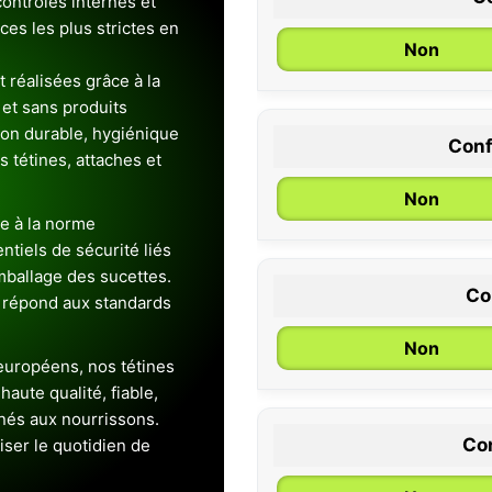
ontrôles internes et
es les plus strictes en
Non
 réalisées grâce à la
et sans produits
ion durable, hygiénique
Conf
es tétines, attaches et
0 / 6 mois
Non
e à la norme
entiels de sécurité liés
emballage des sucettes.
Co
 répond aux standards
Non
uropéens, nos tétines
aute qualité, fiable,
inés aux nourrissons.
Con
iser le quotidien de