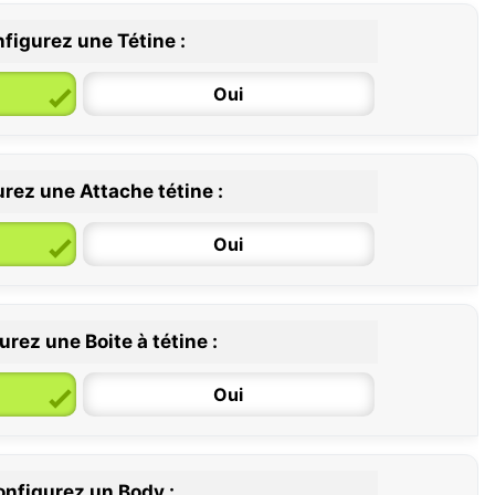
figurez une Tétine :
Oui
rez une Attache tétine :
6 / 36 mois
Oui
rez une Boite à tétine :
Oui
nfigurez un Body :