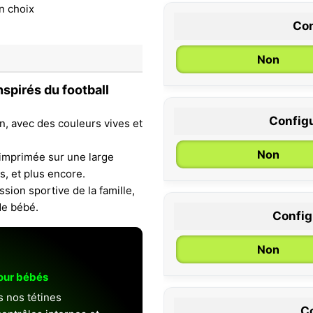
Con
Non
spirés du football
Configu
, avec des couleurs vives et
0 / 6 mois
Non
imprimée sur une large
s, et plus encore.
ssion sportive de la famille,
de bébé.
Configu
Non
pour bébés
s nos tétines
Co