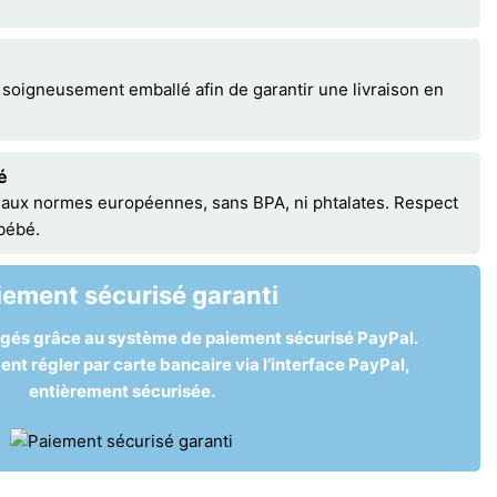
 soigneusement emballé afin de garantir une livraison en
é
 aux normes européennes, sans BPA, ni phtalates. Respect
 bébé.
iement sécurisé garanti
égés grâce au système de paiement sécurisé PayPal.
t régler par carte bancaire via l’interface PayPal,
entièrement sécurisée.