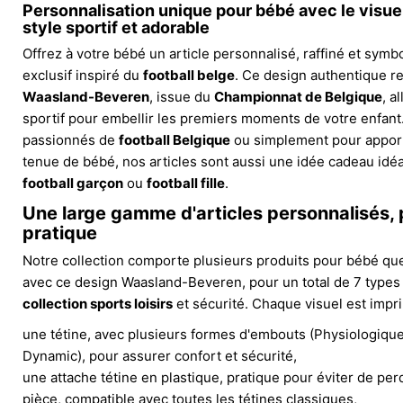
Personnalisation unique pour bébé avec le visu
style sportif et adorable
Offrez à votre bébé un article personnalisé, raffiné et symb
exclusif inspiré du
football belge
. Ce design authentique re
Waasland-Beveren
, issue du
Championnat de Belgique
, a
sportif pour embellir les premiers moments de votre enfant.
passionnés de
football Belgique
ou simplement pour apport
tenue de bébé, nos articles sont aussi une idée cadeau idéal
football garçon
ou
football fille
.
Une large gamme d'articles personnalisés, 
pratique
Notre collection comporte plusieurs produits pour bébé qu
avec ce design Waasland-Beveren, pour un total de 7 types d
collection sports loisirs
et sécurité. Chaque visuel est impri
une tétine, avec plusieurs formes d'embouts (Physiologique
Dynamic), pour assurer confort et sécurité,
une attache tétine en plastique, pratique pour éviter de per
pièce, compatible avec toutes les tétines classiques,