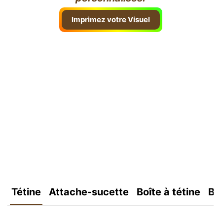
Imprimez votre Visuel
Tétine
Attache-sucette
Boîte à tétine
Bo