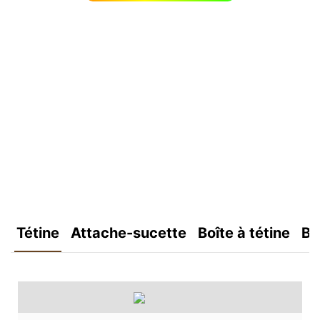
Tétine
Attache-sucette
Boîte à tétine
Bo