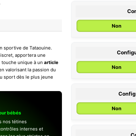
Con
Non
on sportive de Tataouine.
Configu
iscret, apportera une
0 / 6 mois
e touche unique à un
article
Non
n valorisant la passion du
u sport dès le plus jeune
Configu
Non
pour bébés
s nos tétines
ontrôles internes et
Co