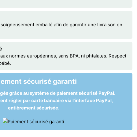
 soigneusement emballé afin de garantir une livraison en
é
 aux normes européennes, sans BPA, ni phtalates. Respect
 bébé.
iement sécurisé garanti
égés grâce au système de paiement sécurisé PayPal.
t régler par carte bancaire via l’interface PayPal,
entièrement sécurisée.