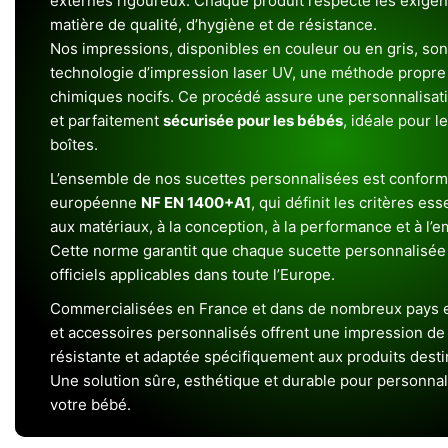
externes rigoureux. Chaque produit respecte les exigenc
matière de qualité, d’hygiène et de résistance.
Nos impressions, disponibles en couleur ou en gris, sont
technologie d’impression laser UV, une méthode propre 
chimiques nocifs. Ce procédé assure une personnalisat
et parfaitement
sécurisée pour les bébés
, idéale pour l
boîtes.
L’ensemble de nos sucettes personnalisées est conform
européenne
NF EN 1400+A1
, qui définit les critères ess
aux matériaux, à la conception, à la performance et à l’
Cette norme garantit que chaque sucette personnalisée
officiels applicables dans toute l’Europe.
Commercialisées en France et dans de nombreux pays e
et accessoires personnalisés offrent une impression de h
résistante et adaptée spécifiquement aux produits dest
Une solution sûre, esthétique et durable pour personnal
votre bébé.