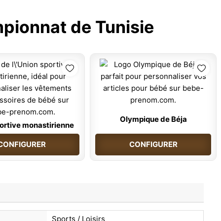
pionnat de Tunisie
Olympique de Béja
ortive monastirienne
CONFIGURER
CONFIGURER
Sports / Loisirs