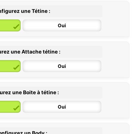
figurez une Tétine :
Oui
rez une Attache tétine :
6 / 36 mois
Oui
rez une Boite à tétine :
Oui
nfigurez un Body :