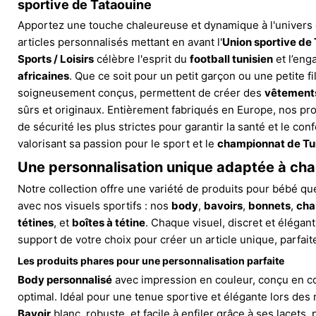
sportive de Tataouine
Apportez une touche chaleureuse et dynamique à l'univers
articles personnalisés mettant en avant l'
Union sportive de
Sports / Loisirs
célèbre l'esprit du
football tunisien
et l’en
africaines
. Que ce soit pour un petit garçon ou une petite fil
soigneusement conçus, permettent de créer des
vêtement
sûrs et originaux. Entièrement fabriqués en Europe, nos pr
de sécurité les plus strictes pour garantir la santé et le con
valorisant sa passion pour le sport et le
championnat de Tu
Une personnalisation unique adaptée à ch
Notre collection offre une variété de produits pour bébé q
avec nos visuels sportifs : nos
body
,
bavoirs
,
bonnets
,
cha
tétines
, et
boîtes à tétine
. Chaque visuel, discret et élégant
support de votre choix pour créer un article unique, parfai
Les produits phares pour une personnalisation parfaite
Body personnalisé
avec impression en couleur, conçu en c
optimal. Idéal pour une tenue sportive et élégante lors des
Bavoir
blanc, robuste, et facile à enfiler grâce à ses lacets,