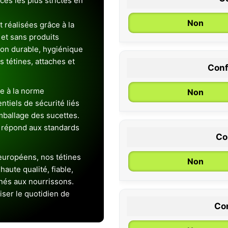
es les plus strictes en
Non
 réalisées grâce à la
et sans produits
ion durable, hygiénique
es tétines, attaches et
Conf
0 / 6 mois
e à la norme
Non
entiels de sécurité liés
emballage des sucettes.
 répond aux standards
Co
uropéens, nos tétines
Non
aute qualité, fiable,
inés aux nourrissons.
iser le quotidien de
Con