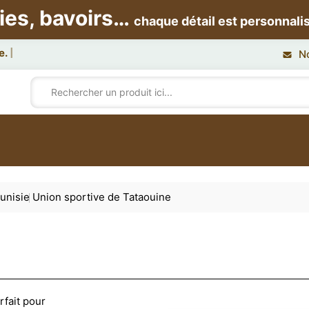
ies, bavoirs…
chaque détail est personnali
N
unisie
Union sportive de Tataouine