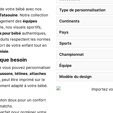
 de votre bébé avec nos
Type de personnalisation
 Tataouine
. Notre collection
gagement des
équipes
Continents
le, nos visuels sportifs,
Pays
s pour bébé
authentiques,
oduits respectent les normes
Sports
fort de votre enfant tout en
nisie
.
Championnat
aque besoin
Équipe
ue vous pouvez personnaliser
ussons
,
tétines
,
attaches
Modèle du design
, peut être imprimé sur le
tement adapté à votre bébé.
oton doux pour un confort
 matchs.
 parfait pour protéger votre