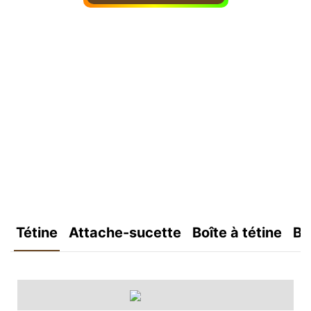
Tétine
Attache-sucette
Boîte à tétine
Bo