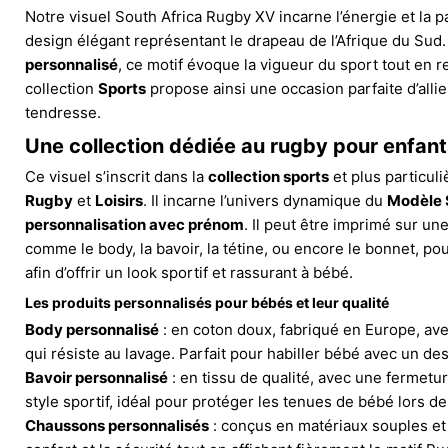
Notre visuel South Africa Rugby XV incarne l’énergie et la p
design élégant représentant le drapeau de l’Afrique du Sud. 
personnalisé
, ce motif évoque la vigueur du sport tout en 
collection
Sports
propose ainsi une occasion parfaite d’allier
tendresse.
Une collection dédiée au
rugby pour enfant
Ce visuel s’inscrit dans la
collection sports
et plus particul
Rugby
et
Loisirs
. Il incarne l’univers dynamique du
Modèle S
personnalisation avec prénom
. Il peut être imprimé sur une
comme le body, la bavoir, la tétine, ou encore le bonnet, pou
afin d’offrir un look sportif et rassurant à bébé.
Les produits personnalisés pour bébés et leur qualité
Body personnalisé
: en coton doux, fabriqué en Europe, av
qui résiste au lavage. Parfait pour habiller bébé avec un d
Bavoir personnalisé
: en tissu de qualité, avec une fermeture 
style sportif, idéal pour protéger les tenues de bébé lors de
Chaussons personnalisés
: conçus en matériaux souples et 