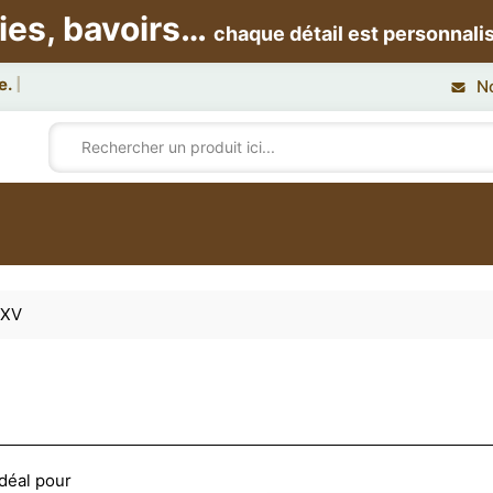
ies, bavoirs…
chaque détail est personnali
N
 XV