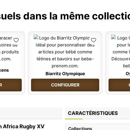
suels dans la même collecti
cens
Biarritz Olympique
O
R
CONFIGURER
CARACTÉRISTIQUES
h Africa Rugby XV
Collections