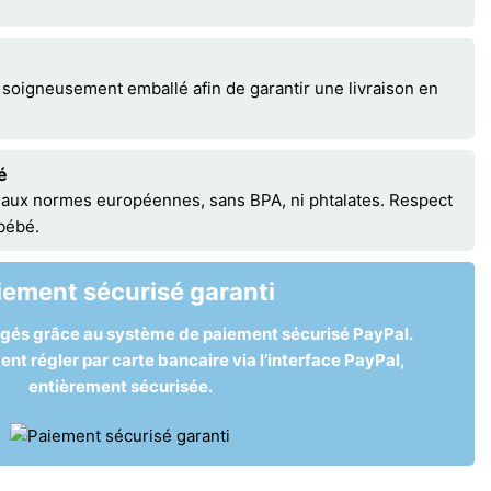
 soigneusement emballé afin de garantir une livraison en
é
 aux normes européennes, sans BPA, ni phtalates. Respect
 bébé.
iement sécurisé garanti
égés grâce au système de paiement sécurisé PayPal.
t régler par carte bancaire via l’interface PayPal,
entièrement sécurisée.