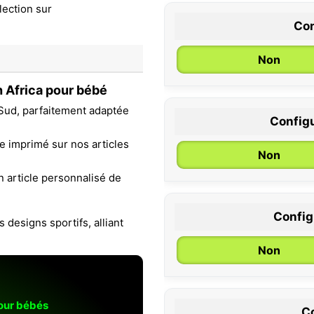
Con
Non
 Africa pour bébé
 Sud, parfaitement adaptée
Configu
0 / 6 mois
re imprimé sur nos articles
Non
n article personnalisé de
Configu
 designs sportifs, alliant
Non
pour bébés
Co