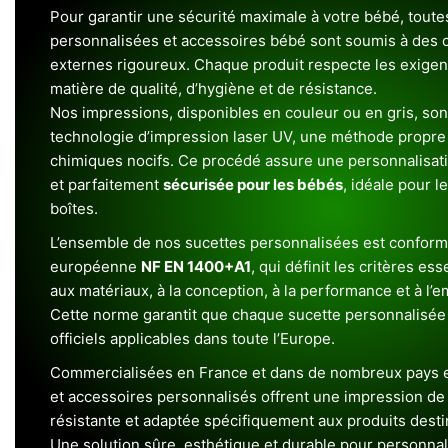
Pour garantir une sécurité maximale à votre bébé, toute
personnalisées et accessoires bébé sont soumis à des c
externes rigoureux. Chaque produit respecte les exigenc
matière de qualité, d’hygiène et de résistance.
Nos impressions, disponibles en couleur ou en gris, sont
technologie d’impression laser UV, une méthode propre 
chimiques nocifs. Ce procédé assure une personnalisat
et parfaitement
sécurisée pour les bébés
, idéale pour l
boîtes.
L’ensemble de nos sucettes personnalisées est conform
européenne
NF EN 1400+A1
, qui définit les critères ess
aux matériaux, à la conception, à la performance et à l’
Cette norme garantit que chaque sucette personnalisée
officiels applicables dans toute l’Europe.
Commercialisées en France et dans de nombreux pays e
et accessoires personnalisés offrent une impression de h
résistante et adaptée spécifiquement aux produits dest
Une solution sûre, esthétique et durable pour personnal