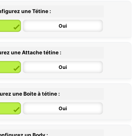
figurez une Tétine :
Oui
rez une Attache tétine :
6 / 36 mois
Oui
rez une Boite à tétine :
Oui
nfigurez un Body :