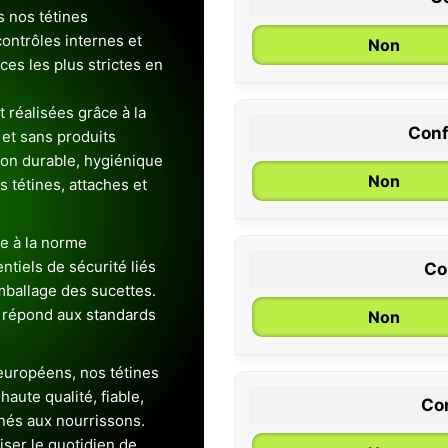
s nos tétines
ontrôles internes et
Non
es les plus strictes en
 réalisées grâce à la
Conf
et sans produits
0 / 6 mois
ion durable, hygiénique
Non
es tétines, attaches et
e à la norme
entiels de sécurité liés
Co
emballage des sucettes.
 répond aux standards
Non
uropéens, nos tétines
aute qualité, fiable,
Con
inés aux nourrissons.
iser le quotidien de