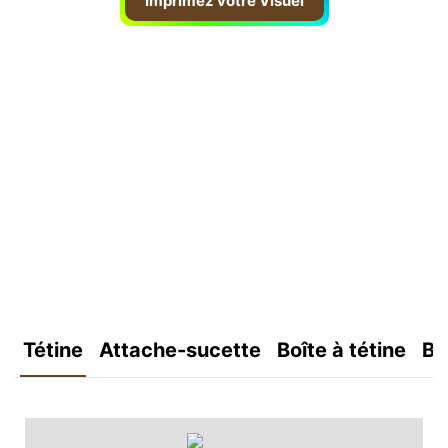
Imprimez votre Visuel
Tétine
Attache-sucette
Boîte à tétine
Bo