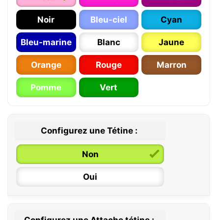
Noir
Bleu-ciel
Cyan
Bleu-marine
Blanc
Jaune
Orange
Rouge
Marron
Pomme
Vert
Configurez une Tétine :
Non
Oui