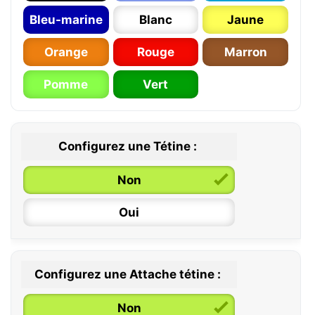
Bleu-marine
Blanc
Jaune
Orange
Rouge
Marron
Pomme
Vert
Configurez une Tétine :
Non
Oui
Configurez une Attache tétine :
0 / 6 mois
Non