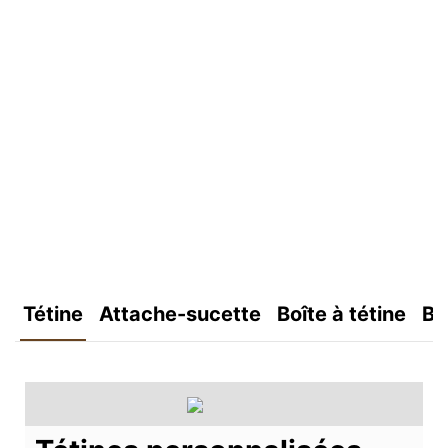
Tétine
Attache-sucette
Boîte à tétine
Bo