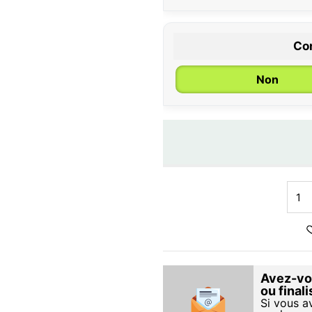
Con
Non
Avez-vou
ou final
Si vous a