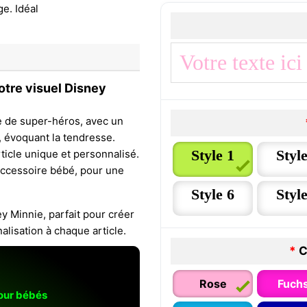
otre visuel Disney
e de super-héros, avec un
e, évoquant la tendresse.
Style 1
Style
ticle unique et personnalisé.
e accessoire bébé, pour une
Style 6
Style
y Minnie, parfait pour créer
lisation à chaque article.
*
C
Rose
Fuchs
pour bébés