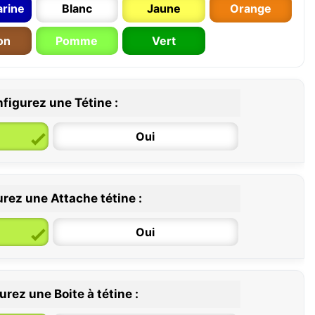
rine
Blanc
Jaune
Orange
on
Pomme
Vert
figurez une Tétine :
Oui
rez une Attache tétine :
6 / 36 mois
Oui
rez une Boite à tétine :