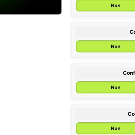
Non
Co
Non
Conf
0 / 6 mois
Non
Co
Non