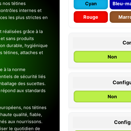
s nos tétines
Cyan
Bleu-ma
ontrôles internes et
Rouge
Marr
es les plus strictes en
 réalisées grâce à la
et sans produits
Con
ion durable, hygiénique
es tétines, attaches et
Non
e à la norme
entiels de sécurité liés
Configu
emballage des sucettes.
0 / 6 mois
 répond aux standards
Non
uropéens, nos tétines
aute qualité, fiable,
inés aux nourrissons.
Configu
iser le quotidien de