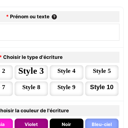
*
Prénom ou texte
*
Choisir le type d'écriture
Style 3
 2
Style 4
Style 5
 7
Style 8
Style 9
Style 10
hoisir la couleur de l'écriture
ia
Violet
Noir
Bleu-ciel