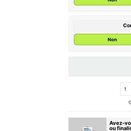
Con
Non
Avez-vou
ou final