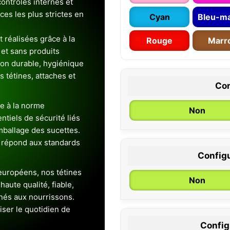
ontrôles internes et
es les plus strictes en
Cyan
Bleu-ma
 réalisées grâce à la
Rouge
Marr
et sans produits
ion durable, hygiénique
es tétines, attaches et
Con
e à la norme
Non
entiels de sécurité liés
emballage des sucettes.
 répond aux standards
Configu
0 / 6 mois
uropéens, nos tétines
Non
aute qualité, fiable,
inés aux nourrissons.
iser le quotidien de
Configu