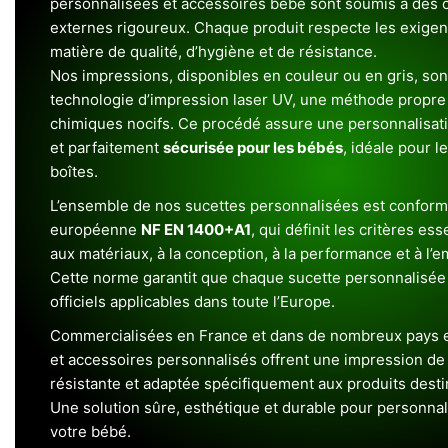
personnalisées et accessoires bébé sont soumis à des c
externes rigoureux. Chaque produit respecte les exigenc
matière de qualité, d’hygiène et de résistance.
Nos impressions, disponibles en couleur ou en gris, sont
technologie d’impression laser UV, une méthode propre 
chimiques nocifs. Ce procédé assure une personnalisat
et parfaitement
sécurisée pour les bébés
, idéale pour l
boîtes.
L’ensemble de nos sucettes personnalisées est conform
européenne
NF EN 1400+A1
, qui définit les critères ess
aux matériaux, à la conception, à la performance et à l’
Cette norme garantit que chaque sucette personnalisée
officiels applicables dans toute l’Europe.
Commercialisées en France et dans de nombreux pays e
et accessoires personnalisés offrent une impression de h
résistante et adaptée spécifiquement aux produits dest
Une solution sûre, esthétique et durable pour personnal
votre bébé.