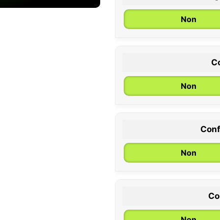
Non
Co
Non
Conf
0 / 6 mois
Non
Co
Non