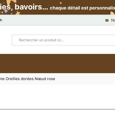
ies, bavoirs…
chaque détail est personnali
N
nie Oreilles dorées Nœud rose