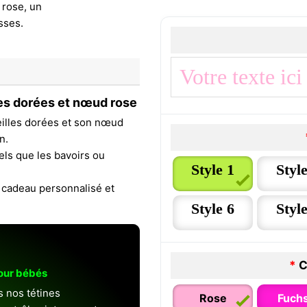
les dorées et nœud rose
illes dorées et son nœud
n.
els que les bavoirs ou
Style 1
Style
 cadeau personnalisé et
Style 6
Style
*
C
pour bébés
s nos tétines
Rose
Fuchs