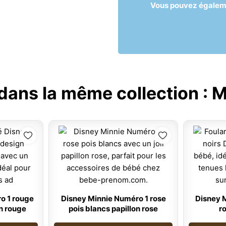
Vous pouvez égalemen
 dans la même collection :
M
o 1 rouge
Disney Minnie Numéro 1 rose
Disney M
on rouge
pois blancs papillon rose
r