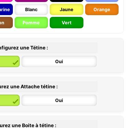
rine
Blanc
Jaune
Orange
on
Pomme
Vert
figurez une Tétine :
Oui
rez une Attache tétine :
6 / 36 mois
Oui
rez une Boite à tétine :