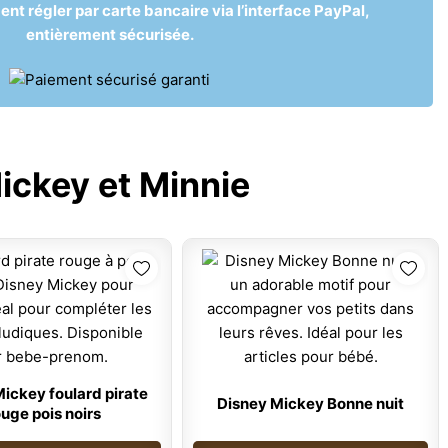
t régler par carte bancaire via l’interface PayPal,
entièrement sécurisée.
ickey et Minnie
ickey foulard pirate
Disney Mickey Bonne nuit
ouge pois noirs