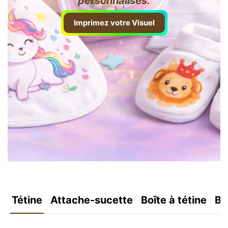
personnalisés.
Imprimez votre Visuel
Tétine
Attache-sucette
Boîte à tétine
Bo