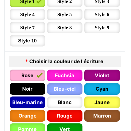
Style 1
Style 2
Style 3
Style 4
Style 5
Style 6
Style 7
Style 8
Style 9
Style 10
*
Choisir la couleur de l'écriture
Rose
Fuchsia
Violet
Noir
Bleu-ciel
Cyan
Bleu-marine
Blanc
Jaune
Orange
Rouge
Marron
Pomme
Vert