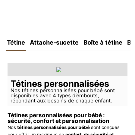
Tétine
Attache-sucette
Boîte à tétine
Bo
Tétines personnalisées
Nos tétines personnalisées pour bébé sont
disponibles avec 4 types d’embouts,
répondant aux besoins de chaque enfant.
Tétines personnalisées pour bébé :
sécurité, confort et personnalisation
Nos
tétines personnalisées pour bébé
sont conçues
pour offrir un maximum de
confort, de sécurité et