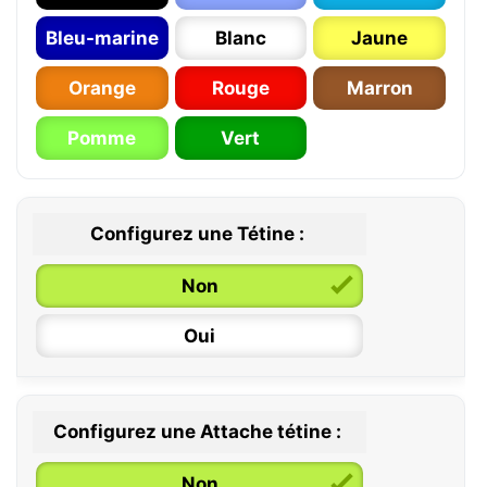
Bleu-marine
Blanc
Jaune
Orange
Rouge
Marron
Pomme
Vert
Configurez une Tétine :
Non
Oui
Configurez une Attache tétine :
0 / 6 mois
Non