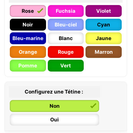
Rose
Fuchsia
Violet
Noir
Bleu-ciel
Cyan
Bleu-marine
Blanc
Jaune
Orange
Rouge
Marron
Pomme
Vert
Configurez une Tétine :
Non
Oui