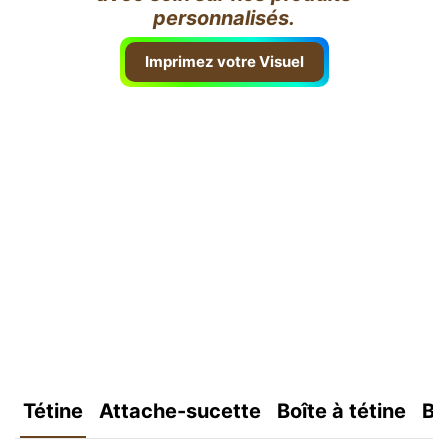
personnalisés.
Imprimez votre Visuel
Tétine
Attache-sucette
Boîte à tétine
Bo