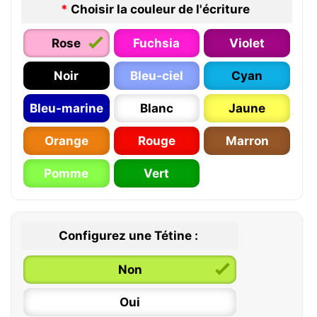
*
Choisir la couleur de l'écriture
Rose
Fuchsia
Violet
Noir
Bleu-ciel
Cyan
Bleu-marine
Blanc
Jaune
Orange
Rouge
Marron
Pomme
Vert
Configurez une Tétine :
Non
Oui