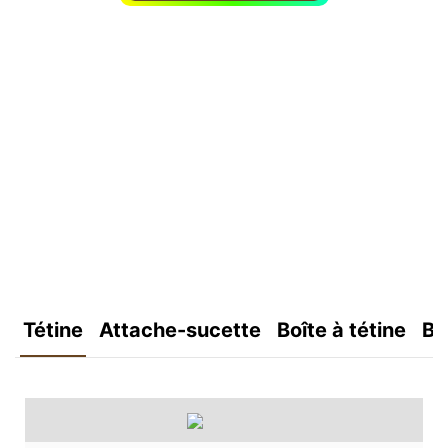
Tétine
Attache-sucette
Boîte à tétine
Bo