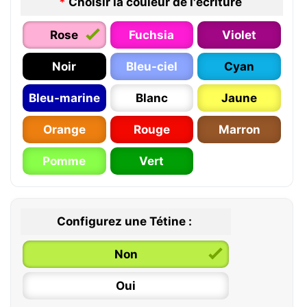
*
Choisir la couleur de l'écriture
Rose
Fuchsia
Violet
Noir
Bleu-ciel
Cyan
Bleu-marine
Blanc
Jaune
Orange
Rouge
Marron
Pomme
Vert
Configurez une Tétine :
Non
Oui