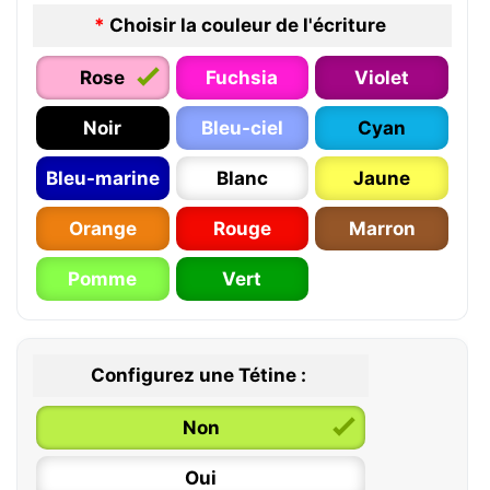
*
Choisir la couleur de l'écriture
Rose
Fuchsia
Violet
Noir
Bleu-ciel
Cyan
Bleu-marine
Blanc
Jaune
Orange
Rouge
Marron
Pomme
Vert
Configurez une Tétine :
Non
Oui