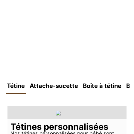
Tétine
Attache-sucette
Boîte à tétine
Bo
Tétines personnalisées
Nos tétines personnalisées pour bébé sont