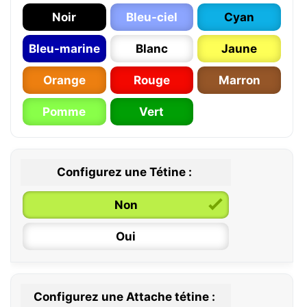
Noir
Bleu-ciel
Cyan
Bleu-marine
Blanc
Jaune
Orange
Rouge
Marron
Pomme
Vert
Configurez une Tétine :
Non
Oui
Configurez une Attache tétine :
0 / 6 mois