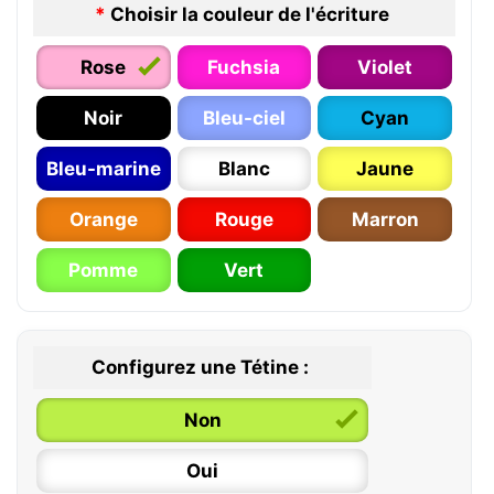
*
Choisir la couleur de l'écriture
Rose
Fuchsia
Violet
Noir
Bleu-ciel
Cyan
Bleu-marine
Blanc
Jaune
Orange
Rouge
Marron
Pomme
Vert
Configurez une Tétine :
Non
Oui