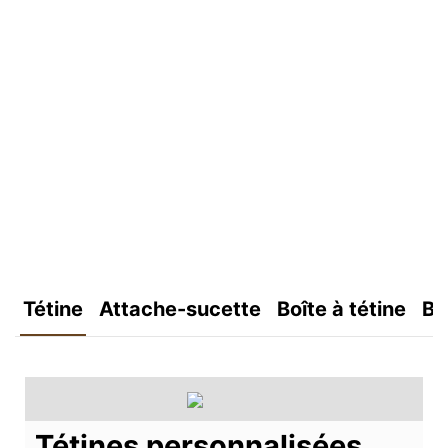
Tétine
Attache-sucette
Boîte à tétine
Bo
Tétines personnalisées