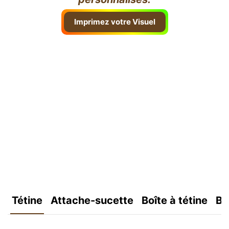
Imprimez votre Visuel
Tétine
Attache-sucette
Boîte à tétine
Bo