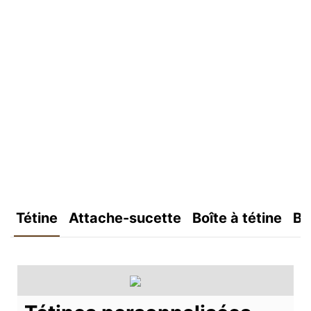
Tétine
Attache-sucette
Boîte à tétine
Bo