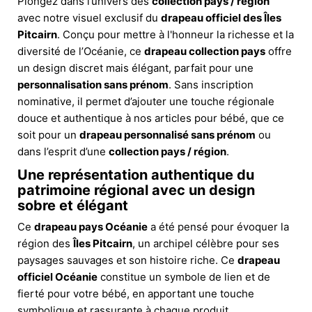
Plongez dans l’univers des
collection pays / région
avec notre visuel exclusif du
drapeau officiel des Îles
Pitcairn
. Conçu pour mettre à l'honneur la richesse et la
diversité de l’Océanie, ce
drapeau collection pays
offre
un design discret mais élégant, parfait pour une
personnalisation sans prénom
. Sans inscription
nominative, il permet d’ajouter une touche régionale
douce et authentique à nos articles pour bébé, que ce
soit pour un
drapeau personnalisé sans prénom
ou
dans l’esprit d’une
collection pays / région
.
Une représentation authentique du
patrimoine régional avec un design
sobre et élégant
Ce
drapeau pays Océanie
a été pensé pour évoquer la
région des
Îles Pitcairn
, un archipel célèbre pour ses
paysages sauvages et son histoire riche. Ce
drapeau
officiel Océanie
constitue un symbole de lien et de
fierté pour votre bébé, en apportant une touche
symbolique et rassurante à chaque produit