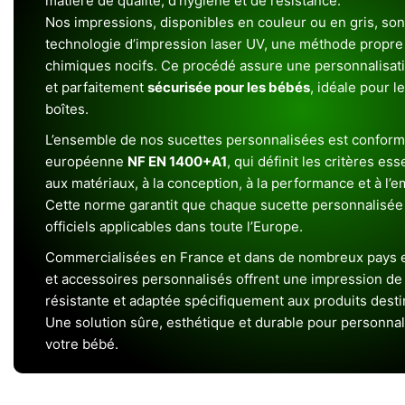
matière de qualité, d’hygiène et de résistance.
Nos impressions, disponibles en couleur ou en gris, sont
technologie d’impression laser UV, une méthode propre 
chimiques nocifs. Ce procédé assure une personnalisat
et parfaitement
sécurisée pour les bébés
, idéale pour l
boîtes.
L’ensemble de nos sucettes personnalisées est conform
européenne
NF EN 1400+A1
, qui définit les critères ess
aux matériaux, à la conception, à la performance et à l’
Cette norme garantit que chaque sucette personnalisée
officiels applicables dans toute l’Europe.
Commercialisées en France et dans de nombreux pays e
et accessoires personnalisés offrent une impression de h
résistante et adaptée spécifiquement aux produits dest
Une solution sûre, esthétique et durable pour personnal
votre bébé.