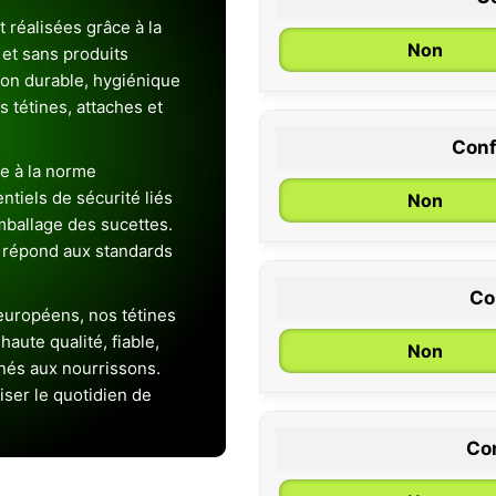
 réalisées grâce à la
Non
et sans produits
ion durable, hygiénique
es tétines, attaches et
Conf
0 / 6 mois
e à la norme
entiels de sécurité liés
Non
emballage des sucettes.
 répond aux standards
Co
uropéens, nos tétines
aute qualité, fiable,
Non
inés aux nourrissons.
iser le quotidien de
Con