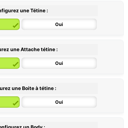
figurez une Tétine :
Oui
rez une Attache tétine :
6 / 36 mois
Oui
rez une Boite à tétine :
Oui
nfigurez un Body :