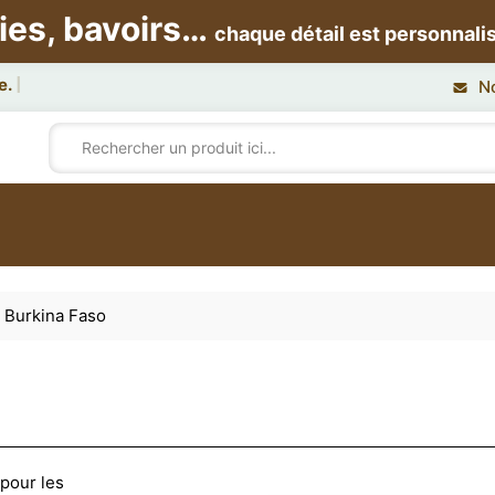
ies, bavoirs…
chaque détail est personnali
N
u Burkina Faso