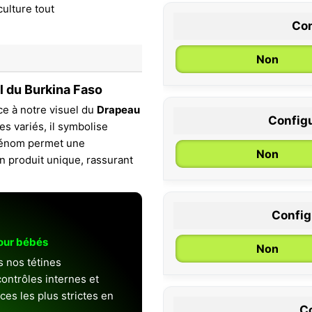
Con
Non
l du Burkina Faso
ce à notre visuel du
Drapeau
Configu
es variés, il symbolise
0 / 6 mois
 prénom permet une
Non
n produit unique, rassurant
Configu
pour bébés
Non
s nos tétines
ontrôles internes et
es les plus strictes en
Co