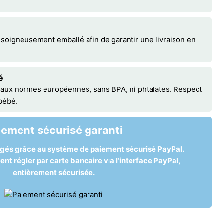
 soigneusement emballé afin de garantir une livraison en
é
 aux normes européennes, sans BPA, ni phtalates. Respect
 bébé.
iement sécurisé garanti
égés grâce au système de paiement sécurisé PayPal.
t régler par carte bancaire via l’interface PayPal,
entièrement sécurisée.