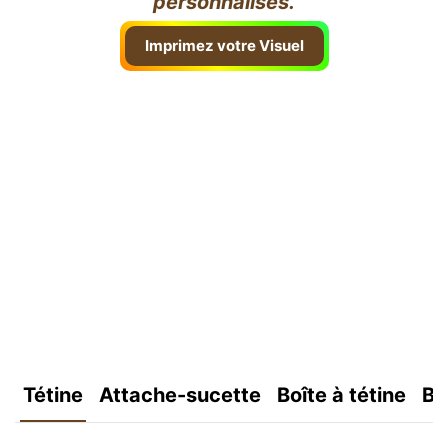
personnalisés.
Imprimez votre Visuel
Tétine
Attache-sucette
Boîte à tétine
Bo