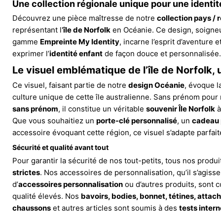
Une collection régionale unique pour une identi
Découvrez une pièce maîtresse de notre
collection pays / 
représentant l'
île de Norfolk
en Océanie. Ce design, soigne
gamme
Empreinte My Identity
, incarne l’esprit d’aventure e
exprimer l’
identité enfant
de façon douce et personnalisée.
Le visuel emblématique de l’île de Norfolk, 
Ce visuel, faisant partie de notre
design Océanie
, évoque l
culture unique de cette île australienne. Sans prénom pour
sans prénom
, il constitue un véritable
souvenir Île Norfolk
à
Que vous souhaitiez un
porte-clé personnalisé
, un
cadeau 
accessoire évoquant cette région, ce visuel s’adapte parfai
Sécurité et qualité avant tout
Pour garantir la sécurité de nos tout-petits, tous nos produ
strictes
. Nos accessoires de personnalisation, qu’il s’agiss
d’
accessoires personnalisation
ou d’autres produits, sont 
qualité élevés. Nos
bavoirs, bodies, bonnet, tétines, attache
chaussons
et autres articles sont soumis à des
tests inter