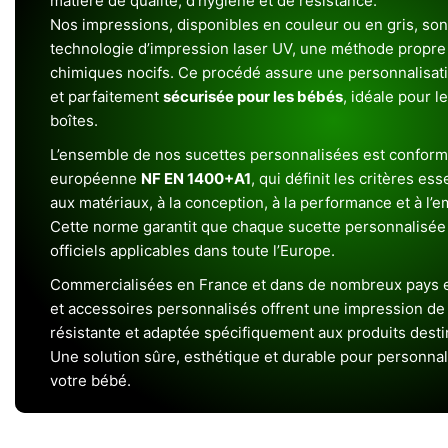
matière de qualité, d’hygiène et de résistance.
Nos impressions, disponibles en couleur ou en gris, sont
technologie d’impression laser UV, une méthode propre 
chimiques nocifs. Ce procédé assure une personnalisat
et parfaitement
sécurisée pour les bébés
, idéale pour l
boîtes.
L’ensemble de nos sucettes personnalisées est conform
européenne
NF EN 1400+A1
, qui définit les critères ess
aux matériaux, à la conception, à la performance et à l’
Cette norme garantit que chaque sucette personnalisée
officiels applicables dans toute l’Europe.
Commercialisées en France et dans de nombreux pays e
et accessoires personnalisés offrent une impression de h
résistante et adaptée spécifiquement aux produits dest
Une solution sûre, esthétique et durable pour personnal
votre bébé.