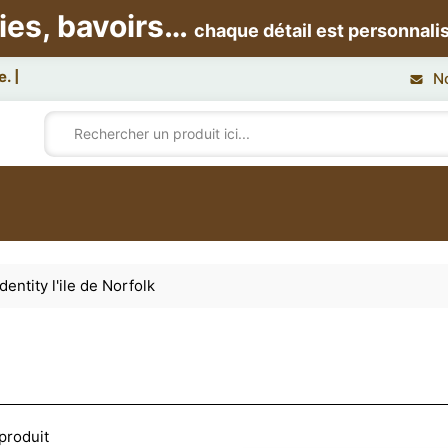
ies, bavoirs…
chaque détail est personnali
N
entity l'ile de Norfolk