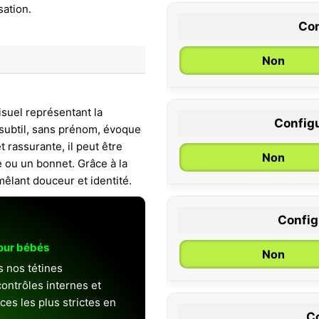
Con
Non
isuel représentant la
Configu
 subtil, sans prénom, évoque
0 / 6 mois
t rassurante, il peut être
Non
 ou un bonnet. Grâce à la
êlant douceur et identité.
Configu
pour bébés
Non
s nos tétines
ontrôles internes et
es les plus strictes en
Co