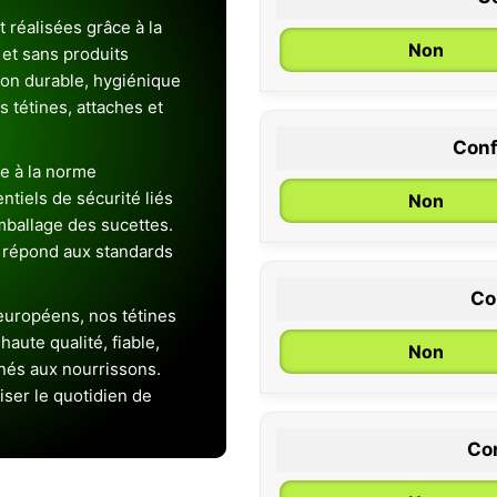
 réalisées grâce à la
Non
et sans produits
ion durable, hygiénique
es tétines, attaches et
Conf
0 / 6 mois
e à la norme
entiels de sécurité liés
Non
emballage des sucettes.
 répond aux standards
Co
uropéens, nos tétines
aute qualité, fiable,
Non
inés aux nourrissons.
iser le quotidien de
Con