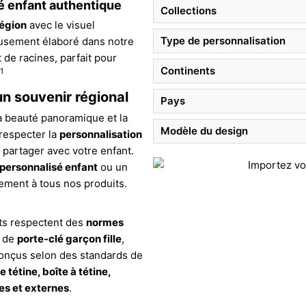
té enfant authentique
Collections
région
avec le visuel
Type de personnalisation
usement élaboré dans notre
t de racines, parfait pour
Continents
1
un souvenir régional
Pays
a beauté panoramique et la
Modèle du design
 respecter la
personnalisation
 partager avec votre enfant.
personnalisé enfant
ou un
tement à tous nos produits.
its respectent des
normes
e de
porte-clé garçon fille
,
conçus selon des standards de
 tétine, boîte à tétine,
nes et externes
.