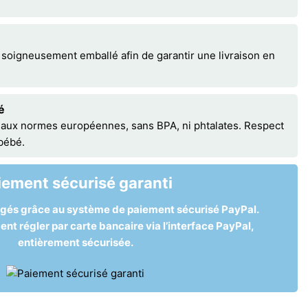
 soigneusement emballé afin de garantir une livraison en
é
 aux normes européennes, sans BPA, ni phtalates. Respect
 bébé.
iement sécurisé garanti
égés grâce au système de paiement sécurisé PayPal.
t régler par carte bancaire via l’interface PayPal,
entièrement sécurisée.