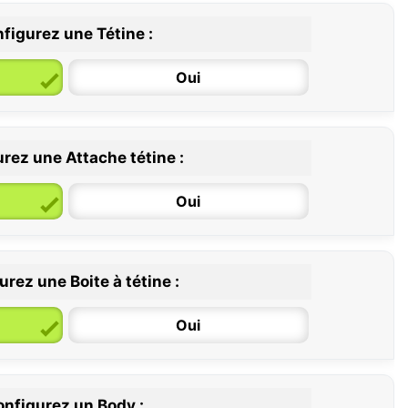
figurez une Tétine :
Oui
rez une Attache tétine :
6 / 36 mois
Oui
rez une Boite à tétine :
Oui
nfigurez un Body :