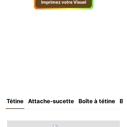
Imprimez votre Visuel
Tétine
Attache-sucette
Boîte à tétine
Bo