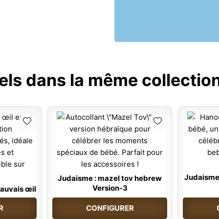
els dans la même collection
Judaisme 
Judaisme : mazel tov hebrew
Version-3
auvais œil
R
CONFIGURER