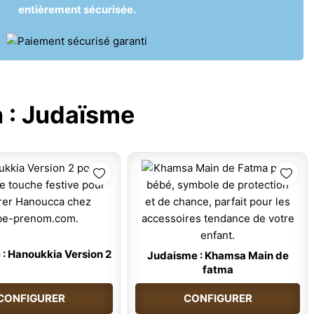
entièrement sécurisée.
 :
Judaïsme
: Hanoukkia Version 2
Judaisme : Khamsa Main de
fatma
CONFIGURER
CONFIGURER