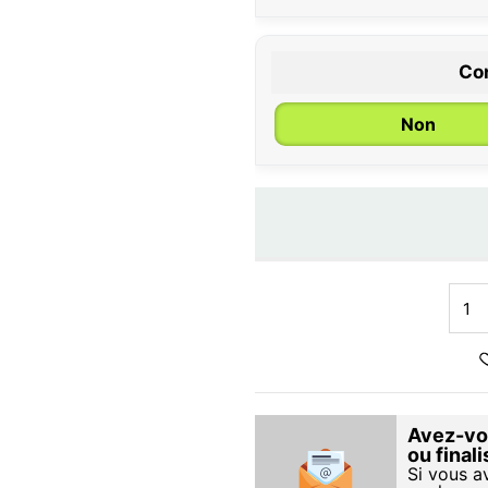
Con
Non
Avez-vou
ou final
Si vous a