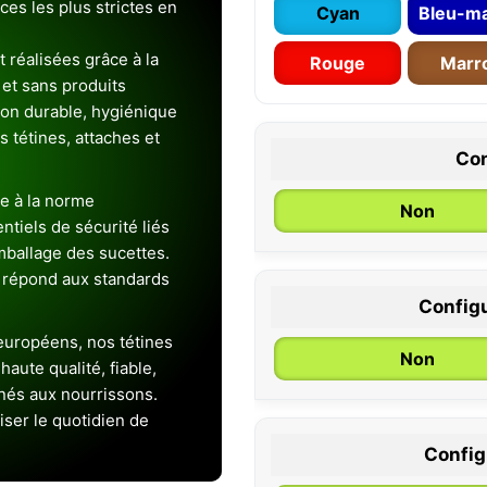
es les plus strictes en
Cyan
Bleu-ma
 réalisées grâce à la
Rouge
Marr
et sans produits
ion durable, hygiénique
es tétines, attaches et
Con
e à la norme
Non
entiels de sécurité liés
emballage des sucettes.
 répond aux standards
Configu
0 / 6 mois
uropéens, nos tétines
Non
aute qualité, fiable,
inés aux nourrissons.
iser le quotidien de
Configu