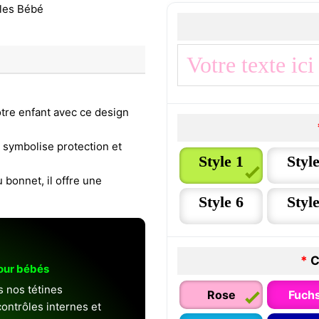
otre enfant avec ce design
 symbolise protection et
Style 1
Style
 bonnet, il offre une
Style 6
Style
*
C
pour bébés
s nos tétines
Rose
Fuchs
ontrôles internes et