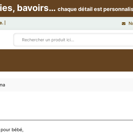
ies, bavoirs…
chaque détail est personnali
N
tma