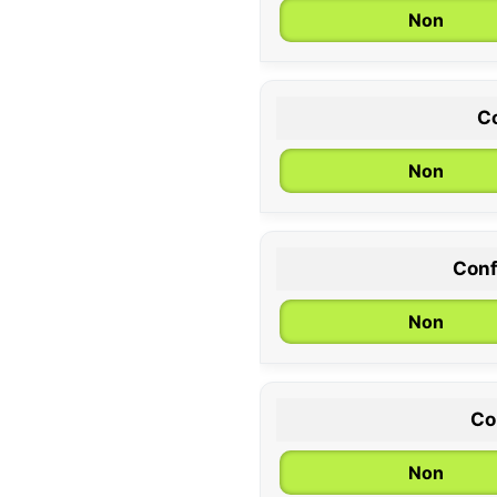
Non
Co
Non
Conf
0 / 6 mois
Non
Co
Non