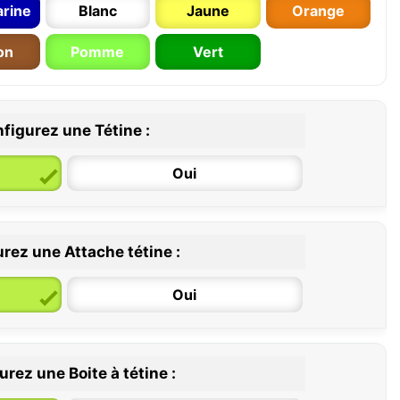
rine
Blanc
Jaune
Orange
on
Pomme
Vert
figurez une Tétine :
Oui
rez une Attache tétine :
6 / 36 mois
Oui
rez une Boite à tétine :