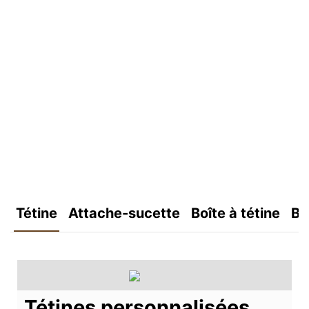
Tétine
Attache-sucette
Boîte à tétine
Bo
Tétines personnalisées