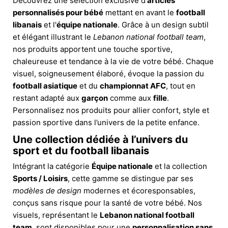
Découvrez une sélection exclusive d'
articles
personnalisés pour bébé
mettant en avant le
football
libanais
et l'
équipe nationale
. Grâce à un design subtil
et élégant illustrant le
Lebanon national football team
,
nos produits apportent une touche sportive,
chaleureuse et tendance à la vie de votre bébé. Chaque
visuel, soigneusement élaboré, évoque la passion du
football asiatique
et du
championnat AFC
, tout en
restant adapté aux
garçon
comme aux
fille
.
Personnalisez nos produits pour allier confort, style et
passion sportive dans l’univers de la petite enfance.
Une collection dédiée à l’univers du
sport et du football libanais
Intégrant la catégorie
Équipe nationale
et la collection
Sports / Loisirs
, cette gamme se distingue par ses
modèles de design
modernes et écoresponsables,
conçus sans risque pour la santé de votre bébé. Nos
visuels, représentant le
Lebanon national football
team
, sont disponibles pour une
personnalisation sans