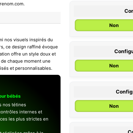
Con
Non
mi nos visuels inspirés du
rs, ce design raffiné évoque
Configu
ation offre un style doux et
0 / 6 mois
tes de chaque moment une
Non
isés et personnalisables.
Configu
pour bébés
s nos tétines
Non
ontrôles internes et
es les plus strictes en
Co