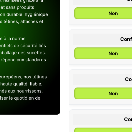
 réalisées grâce à la
et sans produits
Non
ion durable, hygiénique
es tétines, attaches et
e à la norme
Conf
0 / 6 mois
entiels de sécurité liés
emballage des sucettes.
Non
 répond aux standards
uropéens, nos tétines
Co
aute qualité, fiable,
inés aux nourrissons.
Non
iser le quotidien de
Con