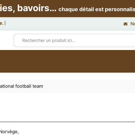
ies, bavoirs…
chaque détail est personnali
N
tional football team