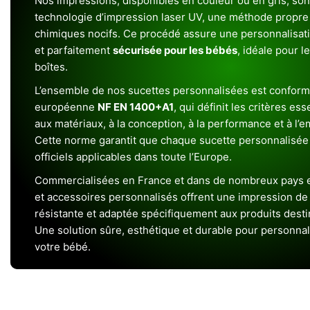
Nos impressions, disponibles en couleur ou en gris, sont
technologie d’impression laser UV, une méthode propre 
chimiques nocifs. Ce procédé assure une personnalisat
et parfaitement
sécurisée pour les bébés
, idéale pour l
boîtes.
L’ensemble de nos sucettes personnalisées est conform
européenne
NF EN 1400+A1
, qui définit les critères ess
aux matériaux, à la conception, à la performance et à l’
Cette norme garantit que chaque sucette personnalisée
officiels applicables dans toute l’Europe.
Commercialisées en France et dans de nombreux pays e
et accessoires personnalisés offrent une impression de h
résistante et adaptée spécifiquement aux produits dest
Une solution sûre, esthétique et durable pour personnal
votre bébé.