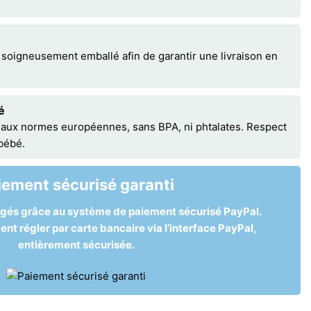
 soigneusement emballé afin de garantir une livraison en
é
 aux normes européennes, sans BPA, ni phtalates. Respect
 bébé.
iement sécurisé garanti
égés grâce au système de paiement sécurisé PayPal.
t régler par carte bancaire via l’interface PayPal,
entièrement sécurisée.