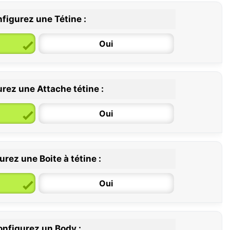
figurez une Tétine :
Oui
rez une Attache tétine :
6 / 36 mois
Oui
rez une Boite à tétine :
Oui
nfigurez un Body :